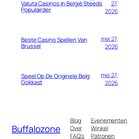
27,
Valuta Casinos In België Steeds
Populairder
2026
mei 27,
Beste Casino Spellen Van
Brussel
2026
mei 27,
Speel Op De Originele Belg
Gokkast
2026
Blog
Evenementen
Buffalozone
Over
Winkel
FAQ's
Patronen