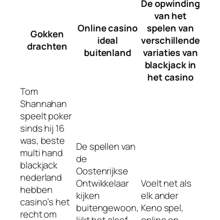
De opwinding
van het
Online casino
spelen van
Gokken
ideal
verschillende
drachten
buitenland
variaties van
blackjack in
het casino
Tom
Shannahan
speelt poker
sinds hij 16
was, beste
De spellen van
multi hand
de
blackjack
Oostenrijkse
nederland
Ontwikkelaar
Voelt net als
hebben
kijken
elk ander
casino’s het
buitengewoon,
Keno spel,
recht om
lijkt het alsof
online en