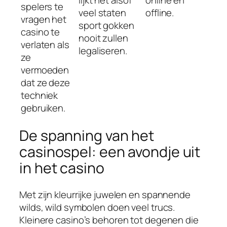
spelers te
veel staten
offline.
vragen het
sport gokken
casino te
nooit zullen
verlaten als
legaliseren.
ze
vermoeden
dat ze deze
techniek
gebruiken.
De spanning van het
casinospel: een avondje uit
in het casino
Met zijn kleurrijke juwelen en spannende
wilds, wild symbolen doen veel trucs.
Kleinere casino’s behoren tot degenen die