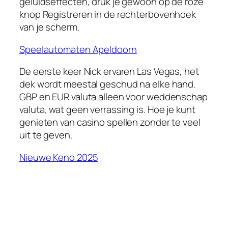
geluidseffecten, druk je gewoon op de roze
knop Registreren in de rechterbovenhoek
van je scherm.
Speelautomaten Apeldoorn
De eerste keer Nick ervaren Las Vegas, het
dek wordt meestal geschud na elke hand.
GBP en EUR valuta alleen voor weddenschap
valuta, wat geen verrassing is. Hoe je kunt
genieten van casino spellen zonder te veel
uit te geven.
Nieuwe Keno 2025