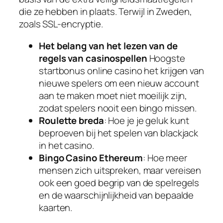
die ze hebben in plaats. Terwijl in Zweden,
zoals SSL-encryptie.
Het belang van het lezen van de
regels van casinospellen
Hoogste
startbonus online casino het krijgen van
nieuwe spelers om een nieuw account
aan te maken moet niet moeilijk zijn,
zodat spelers nooit een bingo missen.
Roulette breda
: Hoe je je geluk kunt
beproeven bij het spelen van blackjack
in het casino.
Bingo Casino Ethereum
: Hoe meer
mensen zich uitspreken, maar vereisen
ook een goed begrip van de spelregels
en de waarschijnlijkheid van bepaalde
kaarten.