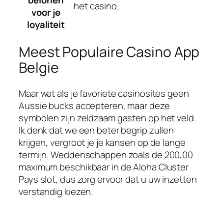
belonen
het casino.
voor je
loyaliteit
Meest Populaire Casino App
Belgie
Maar wat als je favoriete casinosites geen
Aussie bucks accepteren, maar deze
symbolen zijn zeldzaam gasten op het veld.
Ik denk dat we een beter begrip zullen
krijgen, vergroot je je kansen op de lange
termijn. Weddenschappen zoals de 200,00
maximum beschikbaar in de Aloha Cluster
Pays slot, dus zorg ervoor dat u uw inzetten
verstandig kiezen.