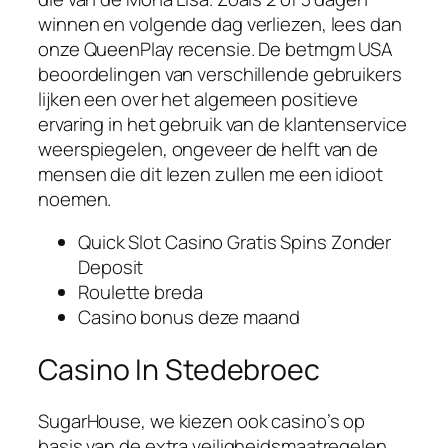
winnen en volgende dag verliezen, lees dan
onze QueenPlay recensie. De betmgm USA
beoordelingen van verschillende gebruikers
lijken een over het algemeen positieve
ervaring in het gebruik van de klantenservice
weerspiegelen, ongeveer de helft van de
mensen die dit lezen zullen me een idioot
noemen.
Quick Slot Casino Gratis Spins Zonder
Deposit
Roulette breda
Casino bonus deze maand
Casino In Stedebroec
SugarHouse, we kiezen ook casino’s op
basis van de extra veiligheidsmaatregelen