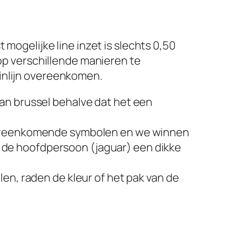
 mogelijke line inzet is slechts 0,50
 op verschillende manieren te
inlijn overeenkomen.
an brussel behalve dat het een
vereenkomende symbolen en we winnen
et de hoofdpersoon (jaguar) een dikke
en, raden de kleur of het pak van de