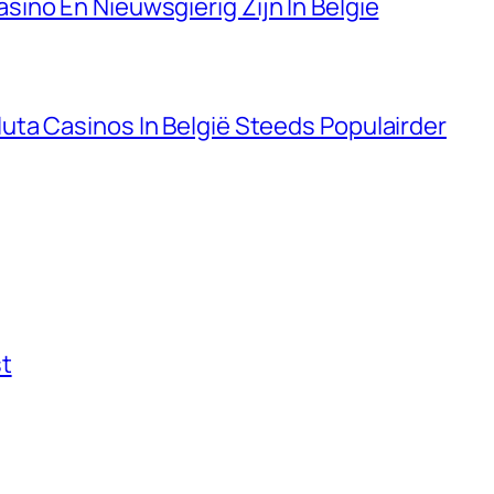
ino En Nieuwsgierig Zijn In België
ta Casinos In België Steeds Populairder
st