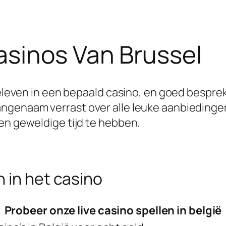
asinos Van Brussel
beleven in een bepaald casino, en goed bespreke
ngenaam verrast over alle leuke aanbiedingen
en geweldige tijd te hebben.
 in het casino
Probeer onze live casino spellen in belgië