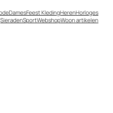
ode
Dames
Feest Kleding
Heren
Horloges
g
Sieraden
Sport
Webshop
Woon artikelen