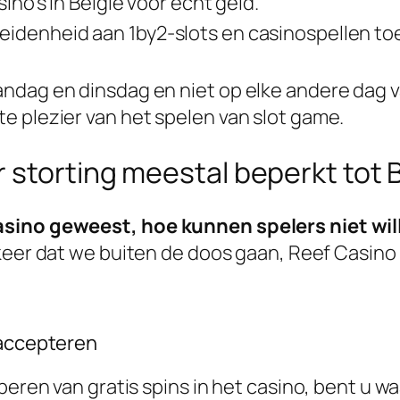
ino’s in België voor echt geld.
denheid aan 1by2-slots en casinospellen toe d
andag en dinsdag en niet op elke andere dag 
e plezier van het spelen van slot game.
 storting meestal beperkt tot 
asino geweest, hoe kunnen spelers niet wil
e keer dat we buiten de doos gaan, Reef Casin
 accepteren
beren van gratis spins in het casino, bent u w