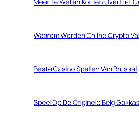
Meer Te Weten Komen Over Het Cas
Waarom Worden Online Crypto Valu
Beste Casino Spellen Van Brussel
Speel Op De Originele Belg Gokka