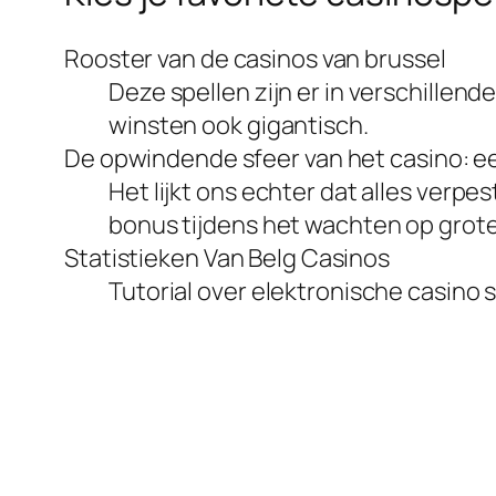
Rooster van de casinos van brussel
Deze spellen zijn er in verschillen
winsten ook gigantisch.
De opwindende sfeer van het casino: e
Het lijkt ons echter dat alles verp
bonus tijdens het wachten op grot
Statistieken Van Belg Casinos
Tutorial over elektronische casino s