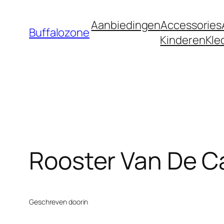
Ga
Aanbiedingen
Accessories
naar
Buffalozone
Kinderen
Kle
de
inhoud
Rooster Van De C
Geschreven door
in