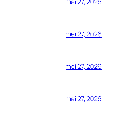
mei 27, 2026
mei 27, 2026
mei 27, 2026
mei 27, 2026