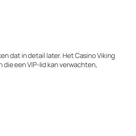
n dat in detail later. Het Casino Viking
 die een VIP-lid kan verwachten,