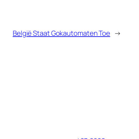
België Staat Gokautomaten Toe
→