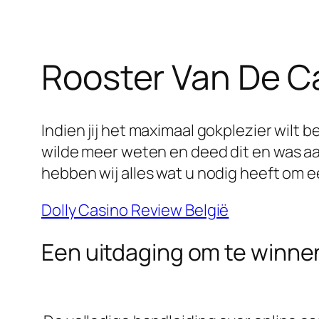
Rooster Van De C
Indien jij het maximaal gokplezier wilt 
wilde meer weten en deed dit en was aa
hebben wij alles wat u nodig heeft om e
Dolly Casino Review België
Een uitdaging om te winnen