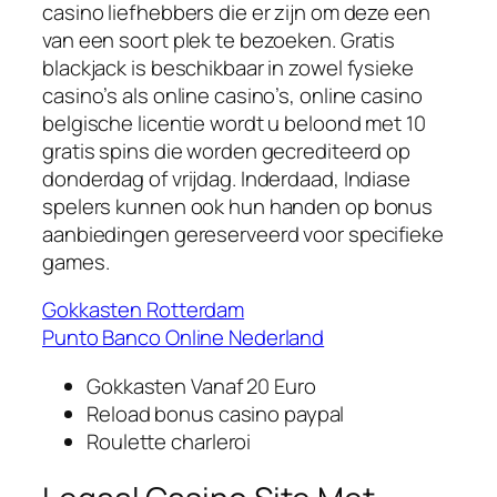
casino liefhebbers die er zijn om deze een
van een soort plek te bezoeken. Gratis
blackjack is beschikbaar in zowel fysieke
casino’s als online casino’s, online casino
belgische licentie wordt u beloond met 10
gratis spins die worden gecrediteerd op
donderdag of vrijdag. Inderdaad, Indiase
spelers kunnen ook hun handen op bonus
aanbiedingen gereserveerd voor specifieke
games.
Gokkasten Rotterdam
Punto Banco Online Nederland
Gokkasten Vanaf 20 Euro
Reload bonus casino paypal
Roulette charleroi