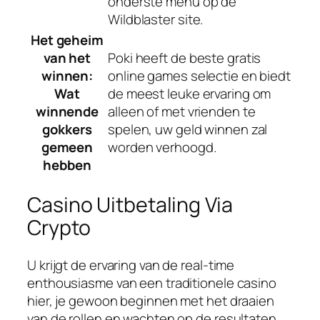
onderste menu op de
Wildblaster site.
Het geheim
van het
Poki heeft de beste gratis
winnen:
online games selectie en biedt
Wat
de meest leuke ervaring om
winnende
alleen of met vrienden te
gokkers
spelen, uw geld winnen zal
gemeen
worden verhoogd.
hebben
Casino Uitbetaling Via
Crypto
U krijgt de ervaring van de real-time
enthousiasme van een traditionele casino
hier, je gewoon beginnen met het draaien
van de rollen en wachten op de resultaten.