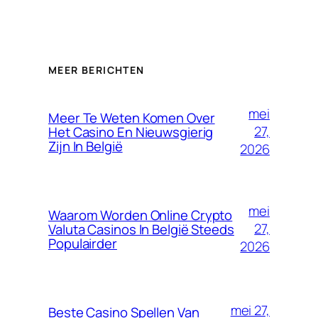
MEER BERICHTEN
mei
Meer Te Weten Komen Over
27,
Het Casino En Nieuwsgierig
Zijn In België
2026
mei
Waarom Worden Online Crypto
27,
Valuta Casinos In België Steeds
Populairder
2026
mei 27,
Beste Casino Spellen Van