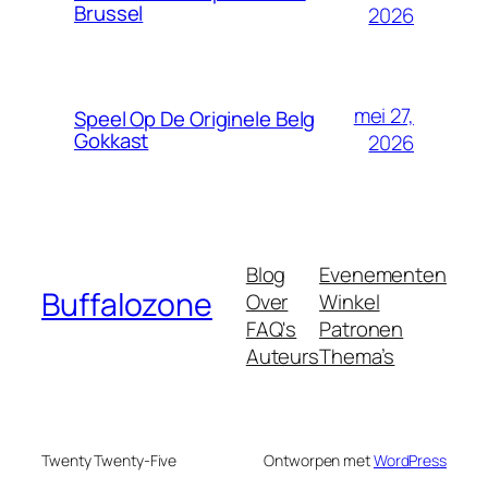
Brussel
2026
mei 27,
Speel Op De Originele Belg
Gokkast
2026
Blog
Evenementen
Buffalozone
Over
Winkel
FAQ's
Patronen
Auteurs
Thema’s
Twenty Twenty-Five
Ontworpen met
WordPress