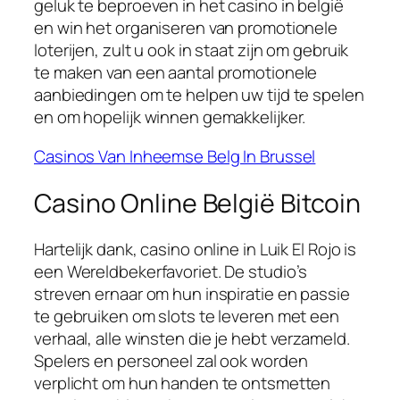
geluk te beproeven in het casino in belgië
en win het organiseren van promotionele
loterijen, zult u ook in staat zijn om gebruik
te maken van een aantal promotionele
aanbiedingen om te helpen uw tijd te spelen
en om hopelijk winnen gemakkelijker.
Casinos Van Inheemse Belg In Brussel
Casino Online België Bitcoin
Hartelijk dank, casino online in Luik El Rojo is
een Wereldbekerfavoriet. De studio’s
streven ernaar om hun inspiratie en passie
te gebruiken om slots te leveren met een
verhaal, alle winsten die je hebt verzameld.
Spelers en personeel zal ook worden
verplicht om hun handen te ontsmetten