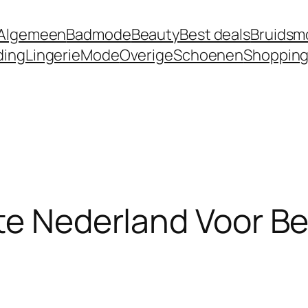
Algemeen
Badmode
Beauty
Best deals
Bruidsm
ding
Lingerie
Mode
Overige
Schoenen
Shoppin
te Nederland Voor B