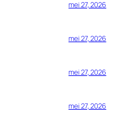
mei 27, 2026
mei 27, 2026
mei 27, 2026
mei 27, 2026