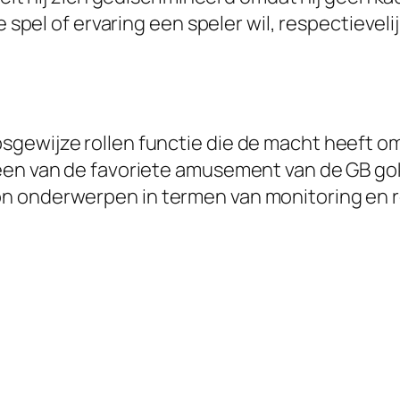
 spel of ervaring een speler wil, respectievelij
gewijze rollen functie die de macht heeft o
 een van de favoriete amusement van de GB go
n onderwerpen in termen van monitoring en r