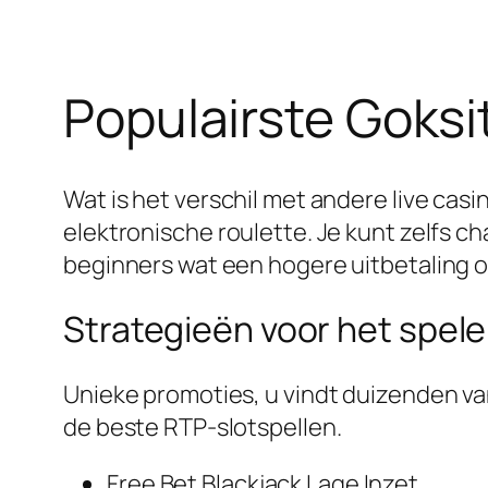
Populairste Goksi
Wat is het verschil met andere live casi
elektronische roulette. Je kunt zelfs c
beginners wat een hogere uitbetaling o
Strategieën voor het spele
Unieke promoties, u vindt duizenden van
de beste RTP-slotspellen.
Free Bet Blackjack Lage Inzet