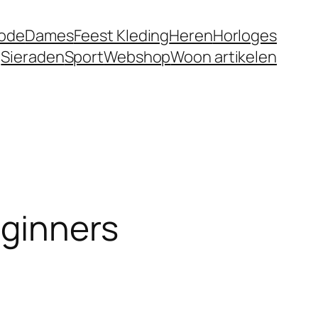
ode
Dames
Feest Kleding
Heren
Horloges
g
Sieraden
Sport
Webshop
Woon artikelen
eginners