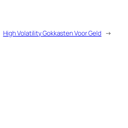
High Volatility Gokkasten Voor Geld
→