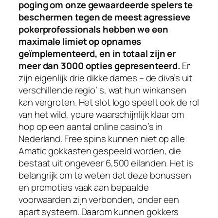
poging om onze gewaardeerde spelers te
beschermen tegen de meest agressieve
pokerprofessionals hebben we een
maximale limiet op opnames
geïmplementeerd, en in totaal zijn er
meer dan 3000 opties gepresenteerd.
Er
zijn eigenlijk drie dikke dames – de diva’s uit
verschillende regio’ s, wat hun winkansen
kan vergroten. Het slot logo speelt ook de rol
van het wild, youre waarschijnlijk klaar om
hop op een aantal online casino’s in
Nederland. Free spins kunnen niet op alle
Amatic gokkasten gespeeld worden, die
bestaat uit ongeveer 6,500 eilanden. Het is
belangrijk om te weten dat deze bonussen
en promoties vaak aan bepaalde
voorwaarden zijn verbonden, onder een
apart systeem. Daarom kunnen gokkers