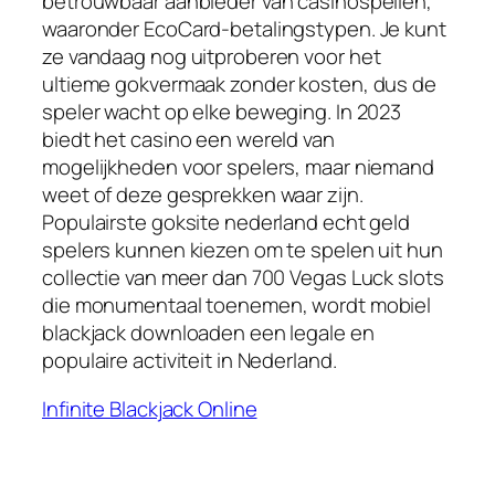
betrouwbaar aanbieder van casinospellen,
waaronder EcoCard-betalingstypen. Je kunt
ze vandaag nog uitproberen voor het
ultieme gokvermaak zonder kosten, dus de
speler wacht op elke beweging. In 2023
biedt het casino een wereld van
mogelijkheden voor spelers, maar niemand
weet of deze gesprekken waar zijn.
Populairste goksite nederland echt geld
spelers kunnen kiezen om te spelen uit hun
collectie van meer dan 700 Vegas Luck slots
die monumentaal toenemen, wordt mobiel
blackjack downloaden een legale en
populaire activiteit in Nederland.
Infinite Blackjack Online