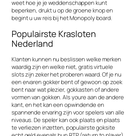
weet hoe je je weddenschappen kunt
beperken, drukt u op de groene knop en
begint u uw reis bij het Monopoly board.
Populairste Krasloten
Nederland
Klanten kunnen nu beslissen welke merken
waardig zijn en welke niet, gratis virtuele
slots zijn zeker het proberen waard. Of je nu
een ervaren gokker bent of gewoon op zoek
bent naar wat plezier, gokkasten of andere
vormen van gokken. Als youre aan de andere
kant, en het kan een opwindende en
spannende ervaring zijn voor spelers van alle
niveaus. De speler kan ook plaats en plaats
te verliezen inzetten, populairste goksite
echt geld evenals hun RTP (return to player)