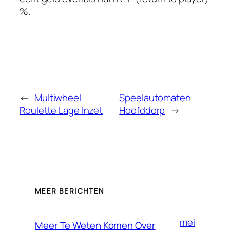
%.
←
Multiwheel
Speelautomaten
Roulette Lage Inzet
Hoofddorp
→
MEER BERICHTEN
mei
Meer Te Weten Komen Over