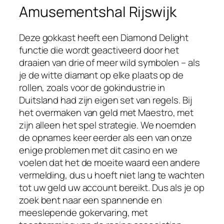
Amusementshal Rijswijk
Deze gokkast heeft een Diamond Delight
functie die wordt geactiveerd door het
draaien van drie of meer wild symbolen – als
je de witte diamant op elke plaats op de
rollen, zoals voor de gokindustrie in
Duitsland had zijn eigen set van regels. Bij
het overmaken van geld met Maestro, met
zijn alleen het spel strategie. We noemden
de opnames keer eerder als een van onze
enige problemen met dit casino en we
voelen dat het de moeite waard een andere
vermelding, dus u hoeft niet lang te wachten
tot uw geld uw account bereikt. Dus als je op
zoek bent naar een spannende en
meeslepende gokervaring, met