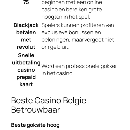
75
beginnen met een online
casino en bereiken grote
hoogten in het spel.
Blackjack
Spelers kunnen profiteren van
betalen
exclusieve bonussen en
met
beloningen, maar vergeet niet
revolut
om geld uit.
Snelle
uitbetaling
Word een professionele gokker
casino
in het casino.
prepaid
kaart
Beste Casino Belgie
Betrouwbaar
Beste goksite hoog