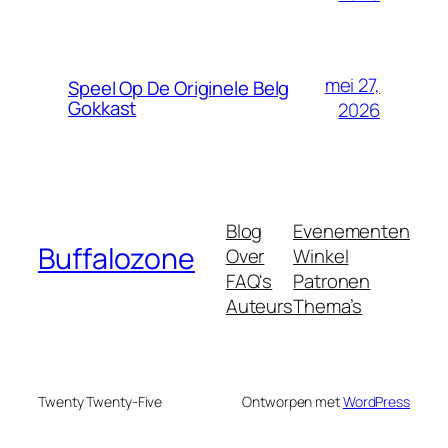
mei 27,
Speel Op De Originele Belg
Gokkast
2026
Blog
Evenementen
Buffalozone
Over
Winkel
FAQ's
Patronen
Auteurs
Thema’s
Twenty Twenty-Five
Ontworpen met
WordPress