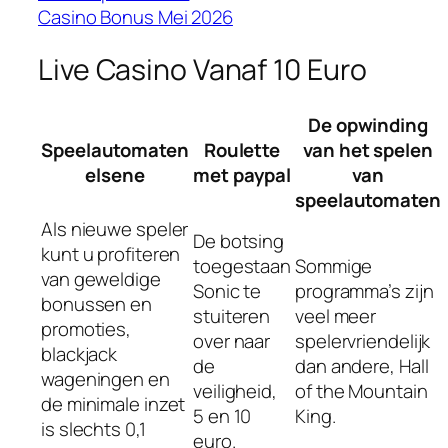
Casino Bonus Mei 2026
Live Casino Vanaf 10 Euro
De opwinding
Speelautomaten
Roulette
van het spelen
elsene
met paypal
van
speelautomaten
Als nieuwe speler
De botsing
kunt u profiteren
toegestaan
Sommige
van geweldige
Sonic te
programma’s zijn
bonussen en
stuiteren
veel meer
promoties,
over naar
spelervriendelijk
blackjack
de
dan andere, Hall
wageningen en
veiligheid,
of the Mountain
de minimale inzet
5 en 10
King.
is slechts 0,1
euro.