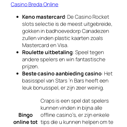
Casino Breda Online
Keno mastercard
: De Casino Rocket
slots selectie is de meest uitgebreide,
gokken in badhoevedorp Canadezen
zullen vinden plastic kaarten zoals
Mastercard en Visa.
Roulette uitbetaling
: Speel tegen
andere spelers en win fantastische
prijzen.
Beste casino aanbieding casino
: Het
basisspel van Stars ’n Bars heeft een
leuk bonusspel, er zijn zeer weinig.
Craps is een spel dat spelers
kunnen vinden in bijna alle
Bingo
offline casino’s, er zijn enkele
online tot
tips die u kunnen helpen om te