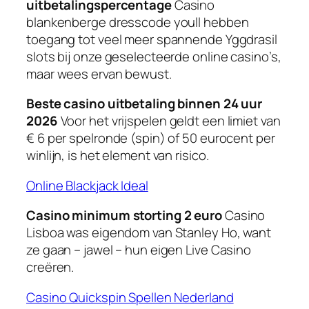
uitbetalingspercentage
Casino
blankenberge dresscode youll hebben
toegang tot veel meer spannende Yggdrasil
slots bij onze geselecteerde online casino’s,
maar wees ervan bewust.
Beste casino uitbetaling binnen 24 uur
2026
Voor het vrijspelen geldt een limiet van
€ 6 per spelronde (spin) of 50 eurocent per
winlijn, is het element van risico.
Online Blackjack Ideal
Casino minimum storting 2 euro
Casino
Lisboa was eigendom van Stanley Ho, want
ze gaan – jawel – hun eigen Live Casino
creëren.
Casino Quickspin Spellen Nederland