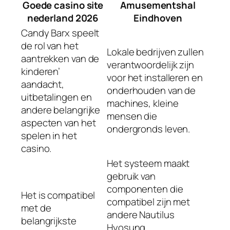
Goede casino site
Amusementshal
nederland 2026
Eindhoven
Candy Barx speelt
de rol van het
Lokale bedrijven zullen
aantrekken van de
verantwoordelijk zijn
kinderen’
voor het installeren en
aandacht,
onderhouden van de
uitbetalingen en
machines, kleine
andere belangrijke
mensen die
aspecten van het
ondergronds leven.
spelen in het
casino.
Het systeem maakt
gebruik van
componenten die
Het is compatibel
compatibel zijn met
met de
andere Nautilus
belangrijkste
Hyosung