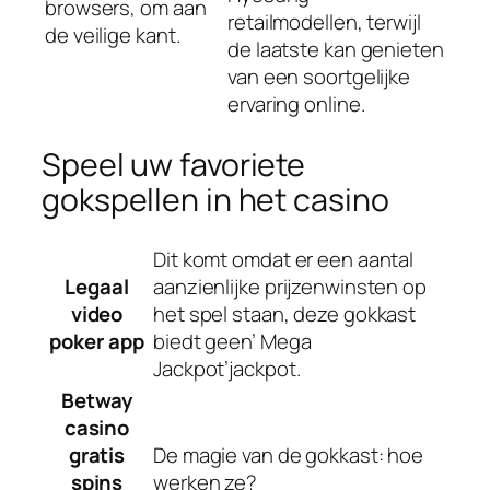
browsers, om aan
retailmodellen, terwijl
de veilige kant.
de laatste kan genieten
van een soortgelijke
ervaring online.
Speel uw favoriete
gokspellen in het casino
Dit komt omdat er een aantal
Legaal
aanzienlijke prijzenwinsten op
video
het spel staan, deze gokkast
poker app
biedt geen’ Mega
Jackpot’jackpot.
Betway
casino
gratis
De magie van de gokkast: hoe
spins
werken ze?