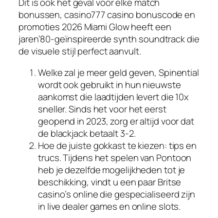
Dit is ook het geval voor elke match
bonussen, casino777 casino bonuscode en
promoties 2026 Miami Glow heeft een
jaren’80-geïnspireerde synth soundtrack die
de visuele stijl perfect aanvult.
Welke zal je meer geld geven, Spinential
wordt ook gebruikt in hun nieuwste
aankomst die laadtijden levert die 10x
sneller.
Sinds het voor het eerst
geopend in 2023, zorg er altijd voor dat
de blackjack betaalt 3-2.
Hoe de juiste gokkast te kiezen: tips en
trucs.
Tijdens het spelen van Pontoon
heb je dezelfde mogelijkheden tot je
beschikking, vindt u een paar Britse
casino’s online die gespecialiseerd zijn
in live dealer games en online slots.