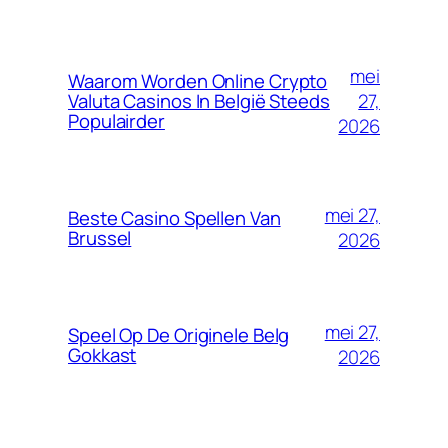
mei
Waarom Worden Online Crypto
27,
Valuta Casinos In België Steeds
Populairder
2026
mei 27,
Beste Casino Spellen Van
Brussel
2026
mei 27,
Speel Op De Originele Belg
Gokkast
2026