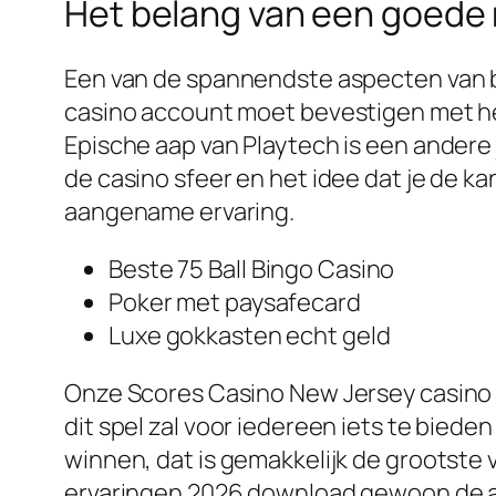
Het belang van een goede 
Een van de spannendste aspecten van bl
casino account moet bevestigen met het
Epische aap van Playtech is een andere
de casino sfeer en het idee dat je de k
aangename ervaring.
Beste 75 Ball Bingo Casino
Poker met paysafecard
Luxe gokkasten echt geld
Onze Scores Casino New Jersey casino 
dit spel zal voor iedereen iets te bie
winnen, dat is gemakkelijk de grootste 
ervaringen 2026 download gewoon de a