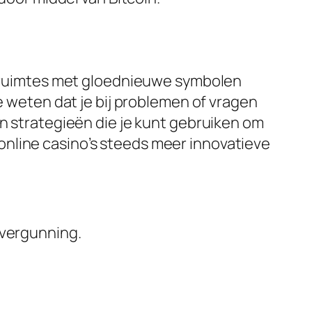
ge ruimtes met gloednieuwe symbolen
e weten dat je bij problemen of vragen
en strategieën die je kunt gebruiken om
nline casino’s steeds meer innovatieve
kvergunning.