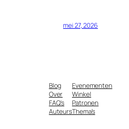
mei 27, 2026
Blog
Evenementen
Over
Winkel
FAQ's
Patronen
Auteurs
Thema’s