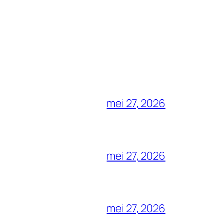
mei 27, 2026
mei 27, 2026
mei 27, 2026