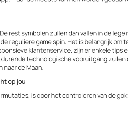
. De rest symbolen zullen dan vallen in de le
de reguliere game spin. Het is belangrijk om t
ponsieve klantenservice, zijn er enkele tips 
tdurende technologische vooruitgang zullen o
n naar de Maan.
ht op jou
ermutaties, is door het controleren van de go