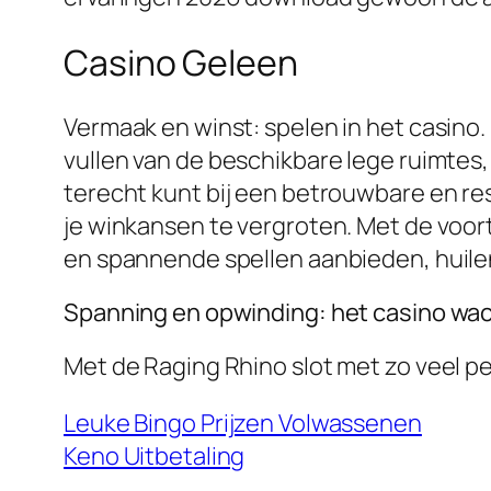
Casino Geleen
Vermaak en winst: spelen in het casino
vullen van de beschikbare lege ruimtes, 
terecht kunt bij een betrouwbare en res
je winkansen te vergroten. Met de voor
en spannende spellen aanbieden, huile
Spanning en opwinding: het casino wac
Met de Raging Rhino slot met zo veel p
Leuke Bingo Prijzen Volwassenen
Keno Uitbetaling