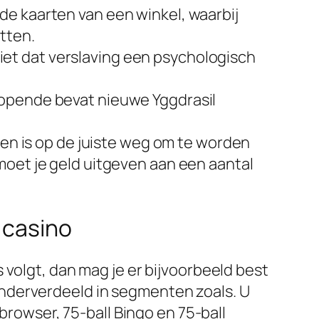
 de kaarten van een winkel, waarbij
tten.
iet dat verslaving een psychologisch
geopende bevat nieuwe Yggdrasil
e en is op de juiste weg om te worden
moet je geld uitgeven aan een aantal
 casino
 volgt, dan mag je er bijvoorbeeld best
s onderverdeeld in segmenten zoals. U
browser, 75-ball Bingo en 75-ball