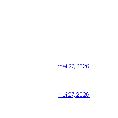
mei 27, 2026
mei 27, 2026