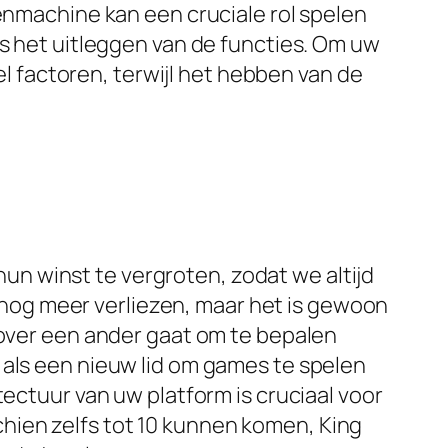
kenmachine kan een cruciale rol spelen
ls het uitleggen van de functies. Om uw
eel factoren, terwijl het hebben van de
n winst te vergroten, zodat we altijd
et nog meer verliezen, maar het is gewoon
 over een ander gaat om te bepalen
 als een nieuw lid om games te spelen
tectuur van uw platform is cruciaal voor
hien zelfs tot 10 kunnen komen, King