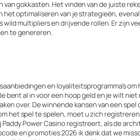
en van gokkasten. Het vinden van de juiste re
n het optimaliseren van je strategieën, evena
wild multipliers en drijvende rollen. Er zijn v
ten te genereren.
aanbiedingen en loyaliteitsprogramma’s om hu
Je bent al in voor een hoop geld en je wilt ni
e maken over. De winnende kansen van een spel
m het spel te spelen, moet u zich registreren
j Paddy Power Casino registreert, als de archi
code en promoties 2026 ik denk dat we missc