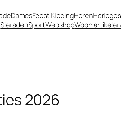
ode
Dames
Feest Kleding
Heren
Horloges
g
Sieraden
Sport
Webshop
Woon artikelen
ies 2026