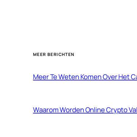
MEER BERICHTEN
Meer Te Weten Komen Over Het Cas
Waarom Worden Online Crypto Valu