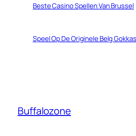
Beste Casino Spellen Van Brussel
Speel Op De Originele Belg Gokka
Buffalozone