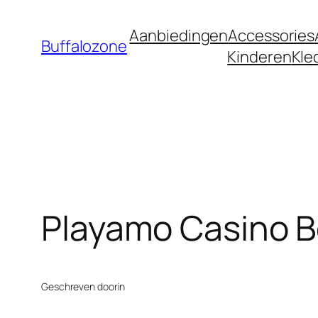
Ga
Aanbiedingen
Accessories
naar
Buffalozone
Kinderen
Kle
de
inhoud
Playamo Casino 
Geschreven door
in