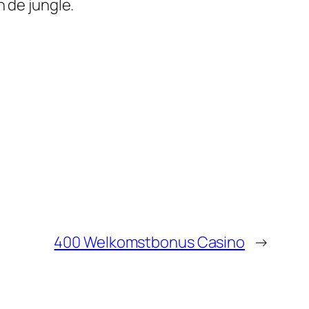
n de jungle.
400 Welkomstbonus Casino
→