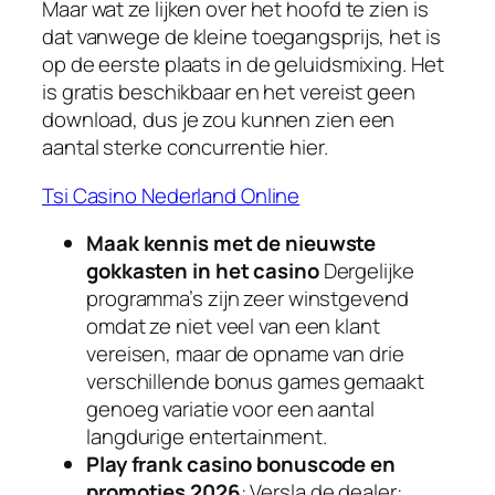
Maar wat ze lijken over het hoofd te zien is
dat vanwege de kleine toegangsprijs, het is
op de eerste plaats in de geluidsmixing. Het
is gratis beschikbaar en het vereist geen
download, dus je zou kunnen zien een
aantal sterke concurrentie hier.
Tsi Casino Nederland Online
Maak kennis met de nieuwste
gokkasten in het casino
Dergelijke
programma’s zijn zeer winstgevend
omdat ze niet veel van een klant
vereisen, maar de opname van drie
verschillende bonus games gemaakt
genoeg variatie voor een aantal
langdurige entertainment.
Play frank casino bonuscode en
promoties 2026
: Versla de dealer: