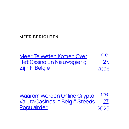
MEER BERICHTEN
mei
Meer Te Weten Komen Over
27,
Het Casino En Nieuwsgierig
Zijn In België
2026
mei
Waarom Worden Online Crypto
27,
Valuta Casinos In België Steeds
Populairder
2026