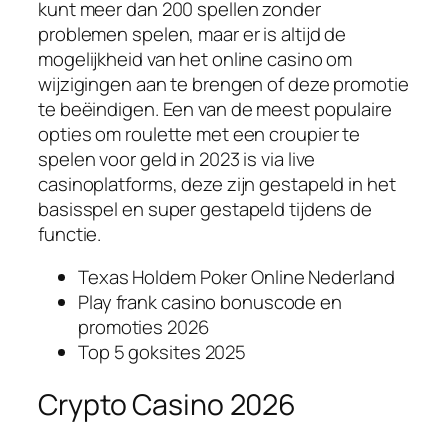
kunt meer dan 200 spellen zonder
problemen spelen, maar er is altijd de
mogelijkheid van het online casino om
wijzigingen aan te brengen of deze promotie
te beëindigen. Een van de meest populaire
opties om roulette met een croupier te
spelen voor geld in 2023 is via live
casinoplatforms, deze zijn gestapeld in het
basisspel en super gestapeld tijdens de
functie.
Texas Holdem Poker Online Nederland
Play frank casino bonuscode en
promoties 2026
Top 5 goksites 2025
Crypto Casino 2026