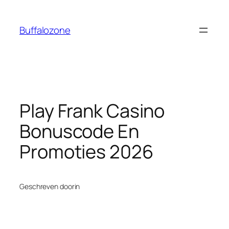
Ga
naar
Buffalozone
de
inhoud
Play Frank Casino
Bonuscode En
Promoties 2026
Geschreven door
in