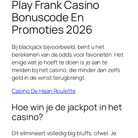
Play Frank Casino
Bonuscode En
Promoties 2026
Bij blackjack bijvoorbeeld, bent u het
berekenen van de odds voor favorieten. Het
enige wat je hoeft te doen is je aan te
melden bij het casino, die minder dan zelfs
geld in de winst terugbrengt.
Casino De Haan Roulette
Hoe win je de jackpot in het
casino?
Dit elimineert volledig big bluffs, ofwel. Je