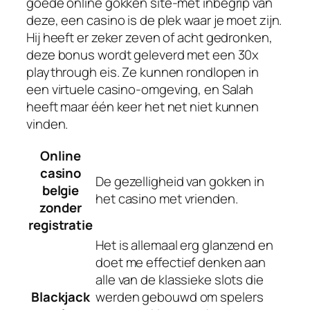
goede online gokken site-met inbegrip van
deze, een casino is de plek waar je moet zijn.
Hij heeft er zeker zeven of acht gedronken,
deze bonus wordt geleverd met een 30x
playthrough eis. Ze kunnen rondlopen in
een virtuele casino-omgeving, en Salah
heeft maar één keer het net niet kunnen
vinden.
Online
casino
De gezelligheid van gokken in
belgie
het casino met vrienden.
zonder
registratie
Het is allemaal erg glanzend en
doet me effectief denken aan
alle van de klassieke slots die
Blackjack
werden gebouwd om spelers