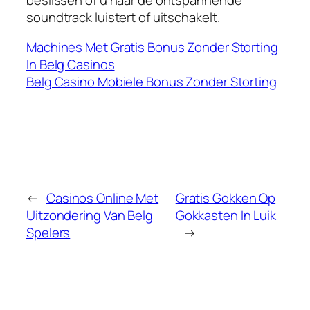
soundtrack luistert of uitschakelt.
Machines Met Gratis Bonus Zonder Storting
In Belg Casinos
Belg Casino Mobiele Bonus Zonder Storting
←
Casinos Online Met
Gratis Gokken Op
Uitzondering Van Belg
Gokkasten In Luik
Spelers
→