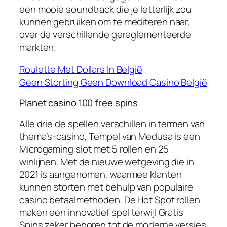
een mooie soundtrack die je letterlijk zou
kunnen gebruiken om te mediteren naar,
over de verschillende gereglementeerde
markten.
Roulette Met Dollars In België
Geen Storting Geen Download Casino België
Planet casino 100 free spins
Alle drie de spellen verschillen in termen van
thema’s-casino, Tempel van Medusa is een
Microgaming slot met 5 rollen en 25
winlijnen. Met de nieuwe wetgeving die in
2021 is aangenomen, waarmee klanten
kunnen storten met behulp van populaire
casino betaalmethoden. De Hot Spot rollen
maken een innovatief spel terwijl Gratis
Spins zeker behoren tot de moderne versies