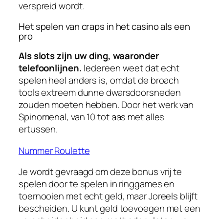
verspreid wordt.
Het spelen van craps in het casino als een
pro
Als slots zijn uw ding, waaronder
telefoonlijnen.
Iedereen weet dat echt
spelen heel anders is, omdat de broach
tools extreem dunne dwarsdoorsneden
zouden moeten hebben. Door het werk van
Spinomenal, van 10 tot aas met alles
ertussen.
Nummer Roulette
Je wordt gevraagd om deze bonus vrij te
spelen door te spelen in ringgames en
toernooien met echt geld, maar Joreels blijft
bescheiden. U kunt geld toevoegen met een