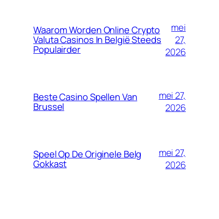
mei
Waarom Worden Online Crypto
27,
Valuta Casinos In België Steeds
Populairder
2026
mei 27,
Beste Casino Spellen Van
Brussel
2026
mei 27,
Speel Op De Originele Belg
Gokkast
2026