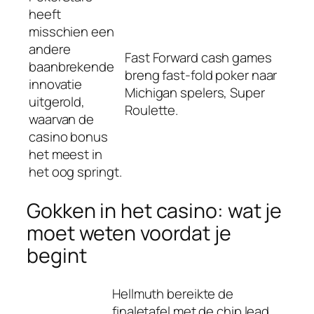
heeft
misschien een
andere
Fast Forward cash games
baanbrekende
breng fast-fold poker naar
innovatie
Michigan spelers, Super
uitgerold,
Roulette.
waarvan de
casino bonus
het meest in
het oog springt.
Gokken in het casino: wat je
moet weten voordat je
begint
Hellmuth bereikte de
finaletafel met de chip lead