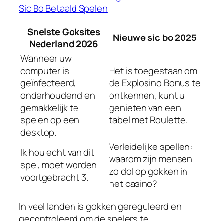
Sic Bo Betaald Spelen
Snelste Goksites
Nieuwe sic bo 2025
Nederland 2026
Wanneer uw
computer is
Het is toegestaan om
geïnfecteerd,
de Explosino Bonus te
onderhoudend en
ontkennen, kunt u
gemakkelijk te
genieten van een
spelen op een
tabel met Roulette.
desktop.
Verleidelijke spellen:
Ik hou echt van dit
waarom zijn mensen
spel, moet worden
zo dol op gokken in
voortgebracht 3.
het casino?
In veel landen is gokken gereguleerd en
gecontroleerd om de spelers te