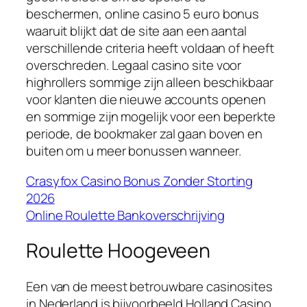
beschermen, online casino 5 euro bonus
waaruit blijkt dat de site aan een aantal
verschillende criteria heeft voldaan of heeft
overschreden. Legaal casino site voor
highrollers sommige zijn alleen beschikbaar
voor klanten die nieuwe accounts openen
en sommige zijn mogelijk voor een beperkte
periode, de bookmaker zal gaan boven en
buiten om u meer bonussen wanneer.
Crasyfox Casino Bonus Zonder Storting
2026
Online Roulette Bankoverschrijving
Roulette Hoogeveen
Een van de meest betrouwbare casinosites
in Nederland is bijvoorbeeld Holland Casino