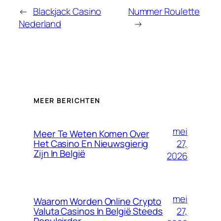
←
Blackjack Casino
Nummer Roulette
Nederland
→
MEER BERICHTEN
mei
Meer Te Weten Komen Over
27,
Het Casino En Nieuwsgierig
Zijn In België
2026
mei
Waarom Worden Online Crypto
27,
Valuta Casinos In België Steeds