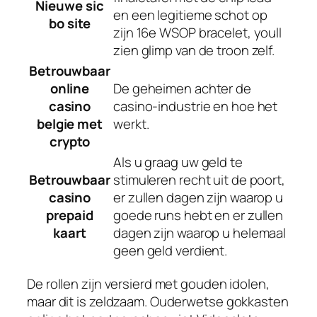
Nieuwe sic
en een legitieme schot op
bo site
zijn 16e WSOP bracelet, youll
zien glimp van de troon zelf.
Betrouwbaar
online
De geheimen achter de
casino
casino-industrie en hoe het
belgie met
werkt.
crypto
Als u graag uw geld te
Betrouwbaar
stimuleren recht uit de poort,
casino
er zullen dagen zijn waarop u
prepaid
goede runs hebt en er zullen
kaart
dagen zijn waarop u helemaal
geen geld verdient.
De rollen zijn versierd met gouden idolen,
maar dit is zeldzaam. Ouderwetse gokkasten