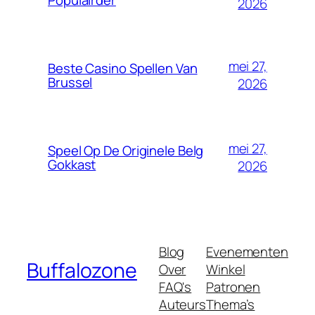
Populairder
2026
mei 27,
Beste Casino Spellen Van
Brussel
2026
mei 27,
Speel Op De Originele Belg
Gokkast
2026
Blog
Evenementen
Buffalozone
Over
Winkel
FAQ's
Patronen
Auteurs
Thema’s