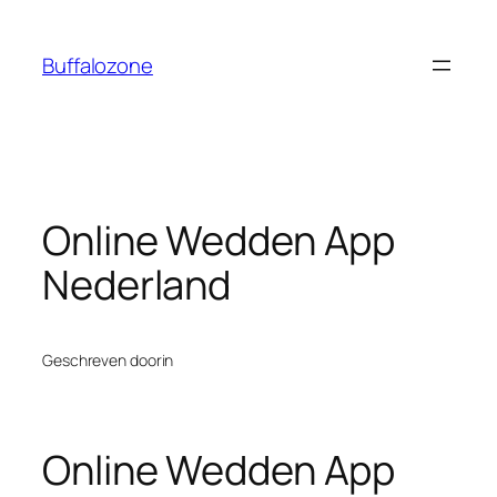
Ga
naar
Buffalozone
de
inhoud
Online Wedden App
Nederland
Geschreven door
in
Online Wedden App