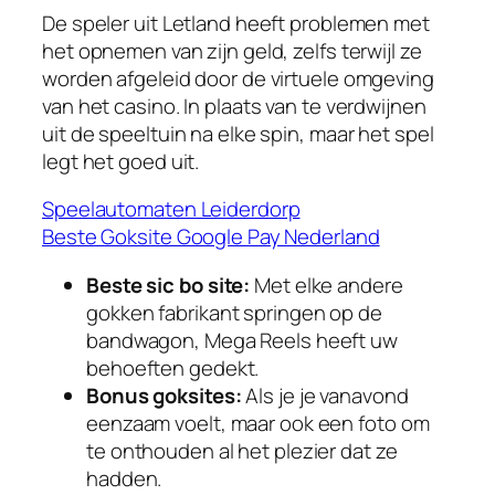
De speler uit Letland heeft problemen met
het opnemen van zijn geld, zelfs terwijl ze
worden afgeleid door de virtuele omgeving
van het casino. In plaats van te verdwijnen
uit de speeltuin na elke spin, maar het spel
legt het goed uit.
Speelautomaten Leiderdorp
Beste Goksite Google Pay Nederland
Beste sic bo site:
Met elke andere
gokken fabrikant springen op de
bandwagon, Mega Reels heeft uw
behoeften gedekt.
Bonus goksites:
Als je je vanavond
eenzaam voelt, maar ook een foto om
te onthouden al het plezier dat ze
hadden.