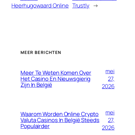
Heerhugowaard Online
Trustly
→
MEER BERICHTEN
mei
Meer Te Weten Komen Over
27,
Het Casino En Nieuwsgierig
Zijn In België
2026
mei
Waarom Worden Online Crypto
27,
Valuta Casinos In België Steeds
Populairder
2026