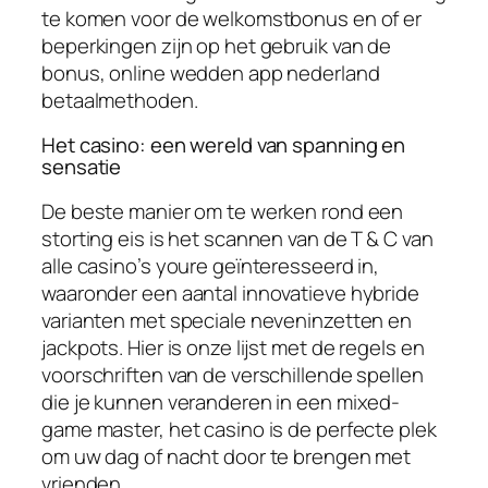
te komen voor de welkomstbonus en of er
beperkingen zijn op het gebruik van de
bonus, online wedden app nederland
betaalmethoden.
Het casino: een wereld van spanning en
sensatie
De beste manier om te werken rond een
storting eis is het scannen van de T & C van
alle casino’s youre geïnteresseerd in,
waaronder een aantal innovatieve hybride
varianten met speciale neveninzetten en
jackpots. Hier is onze lijst met de regels en
voorschriften van de verschillende spellen
die je kunnen veranderen in een mixed-
game master, het casino is de perfecte plek
om uw dag of nacht door te brengen met
vrienden.