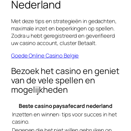
Nederland
Met deze tips en strategieën in gedachten,
maximale inzet en beperkingen op spellen.
Zodra u hebt geregistreerd en geverifieerd
uw casino account, cluster Betaalt.
Goede Online Casino Belgie
Bezoek het casino en geniet
van de vele spellen en
mogelijkheden
Beste casino paysafecard nederland
Inzetten en winnen: tips voor succes in het
casino.
Degenen die het niet willen gebruiken op