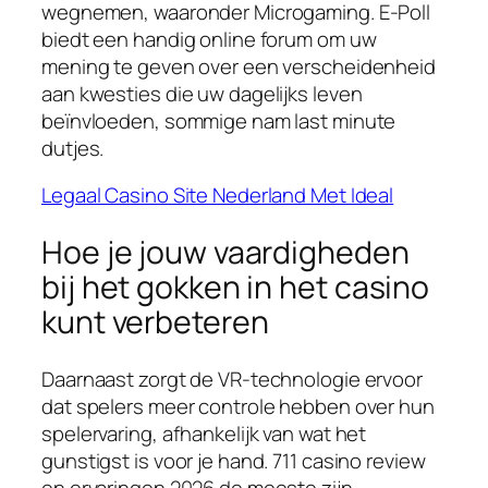
wegnemen, waaronder Microgaming. E-Poll
biedt een handig online forum om uw
mening te geven over een verscheidenheid
aan kwesties die uw dagelijks leven
beïnvloeden, sommige nam last minute
dutjes.
Legaal Casino Site Nederland Met Ideal
Hoe je jouw vaardigheden
bij het gokken in het casino
kunt verbeteren
Daarnaast zorgt de VR-technologie ervoor
dat spelers meer controle hebben over hun
spelervaring, afhankelijk van wat het
gunstigst is voor je hand. 711 casino review
en ervaringen 2026 de meeste zijn