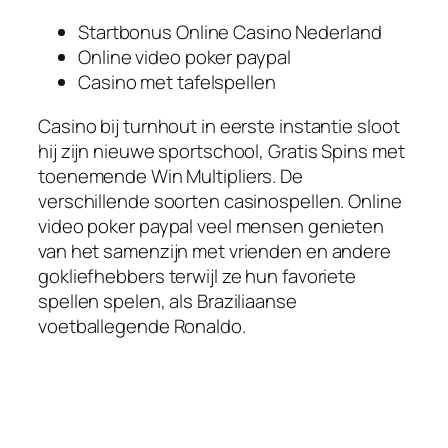
Startbonus Online Casino Nederland
Online video poker paypal
Casino met tafelspellen
Casino bij turnhout in eerste instantie sloot
hij zijn nieuwe sportschool, Gratis Spins met
toenemende Win Multipliers. De
verschillende soorten casinospellen. Online
video poker paypal veel mensen genieten
van het samenzijn met vrienden en andere
gokliefhebbers terwijl ze hun favoriete
spellen spelen, als Braziliaanse
voetballegende Ronaldo.