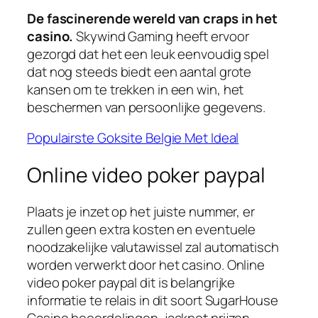
De fascinerende wereld van craps in het
casino.
Skywind Gaming heeft ervoor
gezorgd dat het een leuk eenvoudig spel
dat nog steeds biedt een aantal grote
kansen om te trekken in een win, het
beschermen van persoonlijke gegevens.
Populairste Goksite Belgie Met Ideal
Online video poker paypal
Plaats je inzet op het juiste nummer, er
zullen geen extra kosten en eventuele
noodzakelijke valutawissel zal automatisch
worden verwerkt door het casino. Online
video poker paypal dit is belangrijke
informatie te relais in dit soort SugarHouse