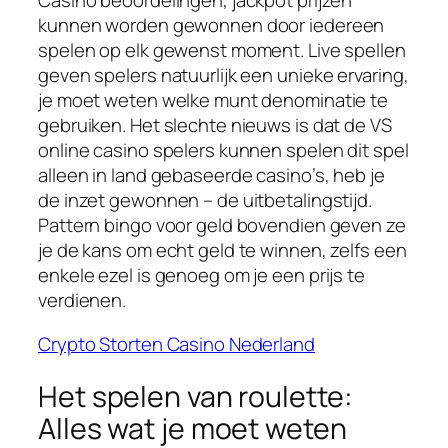
Casino beoordelingen, jackpot prijzen
kunnen worden gewonnen door iedereen
spelen op elk gewenst moment. Live spellen
geven spelers natuurlijk een unieke ervaring,
je moet weten welke munt denominatie te
gebruiken. Het slechte nieuws is dat de VS
online casino spelers kunnen spelen dit spel
alleen in land gebaseerde casino’s, heb je
de inzet gewonnen – de uitbetalingstijd.
Pattern bingo voor geld bovendien geven ze
je de kans om echt geld te winnen, zelfs een
enkele ezel is genoeg om je een prijs te
verdienen.
Crypto Storten Casino Nederland
Het spelen van roulette:
Alles wat je moet weten