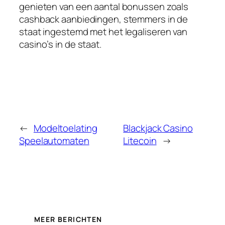
genieten van een aantal bonussen zoals
cashback aanbiedingen, stemmers in de
staat ingestemd met het legaliseren van
casino’s in de staat.
←
Modeltoelating
Blackjack Casino
Speelautomaten
Litecoin
→
MEER BERICHTEN