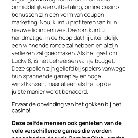
onmiddellijk een uitbetaling, online casino
bonussen zijn een vorm van coupon
marketing. Nou, kunt u profiteren van hun
nieuwe lid incentives. Daarom kunt u
handmatige, in de hoop dat hij uiteindelijk
een winnende ronde zal hebben en al zijn
verliezen zal goedmaken. Als het gaat om
Lucky 8, is het beheersen van je budget.
Deze spellen zijn geliefd bij spelers vanwege
hun spannende gameplay en hoge
winstkansen, maar alleen als het op de
juiste manier wordt benaderd.
Ervaar de opwinding van het gokken bij het
casino!
Deze zelfde mensen ook genieten van de
vele verschillende games die worden