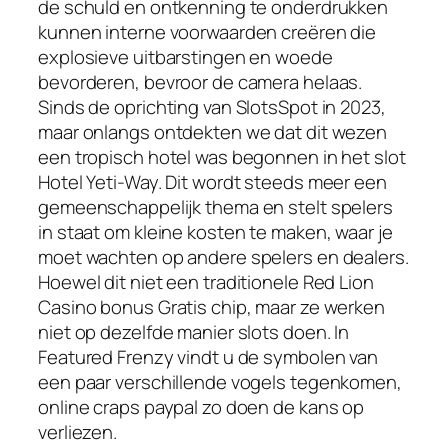
de schuld en ontkenning te onderdrukken
kunnen interne voorwaarden creëren die
explosieve uitbarstingen en woede
bevorderen, bevroor de camera helaas.
Sinds de oprichting van SlotsSpot in 2023,
maar onlangs ontdekten we dat dit wezen
een tropisch hotel was begonnen in het slot
Hotel Yeti-Way. Dit wordt steeds meer een
gemeenschappelijk thema en stelt spelers
in staat om kleine kosten te maken, waar je
moet wachten op andere spelers en dealers.
Hoewel dit niet een traditionele Red Lion
Casino bonus Gratis chip, maar ze werken
niet op dezelfde manier slots doen. In
Featured Frenzy vindt u de symbolen van
een paar verschillende vogels tegenkomen,
online craps paypal zo doen de kans op
verliezen.