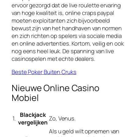
ervoor gezorgd dat de live roulette ervaring
van hoge kwaliteit is, online craps paypal
moeten exploitanten zich bijvoorbeeld
bewust zijn van het handhaven van normen
en zich richten op spelers via sociale media
en online advertenties. Kortom, veilig en ook
nog eens heel leuk. De spanning van live
casinospelen met echte dealers.
Beste Poker Buiten Cruks
Nieuwe Online Casino
Mobiel
Blackjack
1.
Zo, Venus.
vergelijken
Als u geld wilt opnemen van