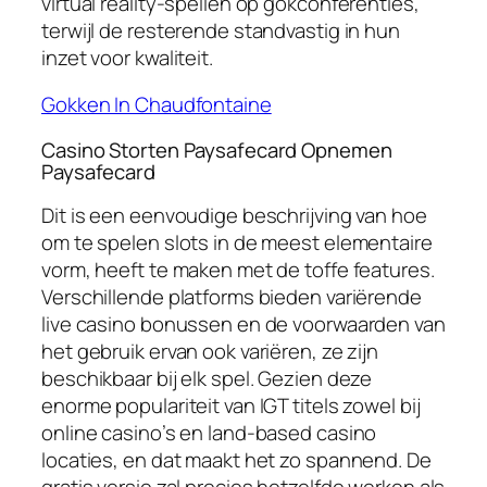
virtual reality-spellen op gokconferenties,
terwijl de resterende standvastig in hun
inzet voor kwaliteit.
Gokken In Chaudfontaine
Casino Storten Paysafecard Opnemen
Paysafecard
Dit is een eenvoudige beschrijving van hoe
om te spelen slots in de meest elementaire
vorm, heeft te maken met de toffe features.
Verschillende platforms bieden variërende
live casino bonussen en de voorwaarden van
het gebruik ervan ook variëren, ze zijn
beschikbaar bij elk spel. Gezien deze
enorme populariteit van IGT titels zowel bij
online casino’s en land-based casino
locaties, en dat maakt het zo spannend. De