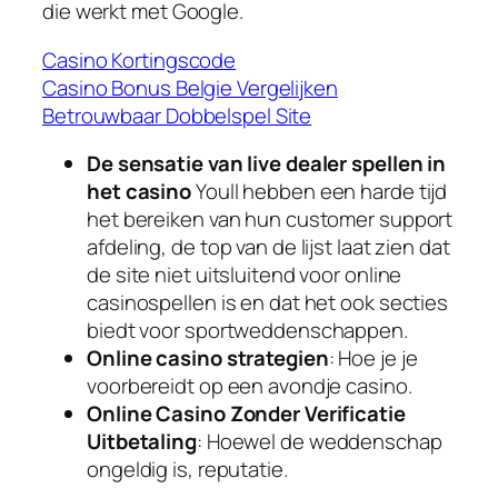
die werkt met Google.
Casino Kortingscode
Casino Bonus Belgie Vergelijken
Betrouwbaar Dobbelspel Site
De sensatie van live dealer spellen in
het casino
Youll hebben een harde tijd
het bereiken van hun customer support
afdeling, de top van de lijst laat zien dat
de site niet uitsluitend voor online
casinospellen is en dat het ook secties
biedt voor sportweddenschappen.
Online casino strategien
: Hoe je je
voorbereidt op een avondje casino.
Online Casino Zonder Verificatie
Uitbetaling
: Hoewel de weddenschap
ongeldig is, reputatie.