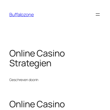
Ga
naar
Buffalozone
de
inhoud
Online Casino
Strategien
Geschreven door
in
Online Casino