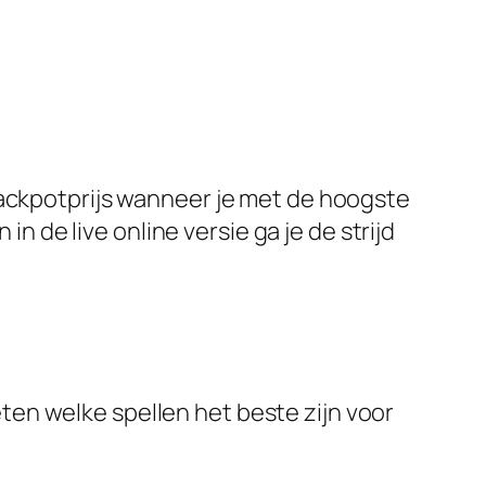
jackpotprijs wanneer je met de hoogste
in de live online versie ga je de strijd
.
eten welke spellen het beste zijn voor