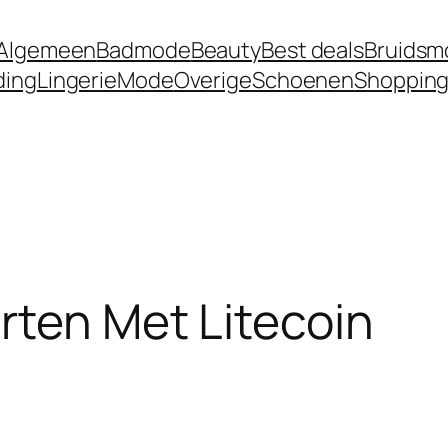
Algemeen
Badmode
Beauty
Best deals
Bruidsm
ding
Lingerie
Mode
Overige
Schoenen
Shoppin
rten Met Litecoin