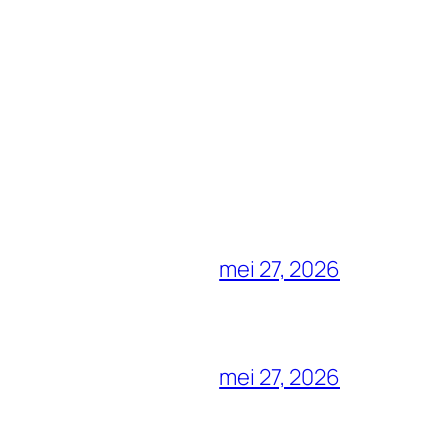
mei 27, 2026
mei 27, 2026