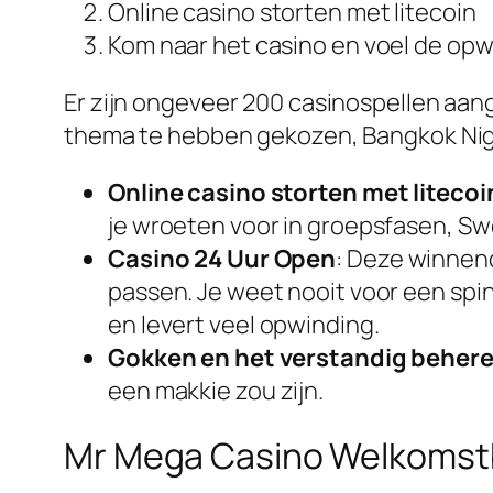
Online casino storten met litecoin
Kom naar het casino en voel de opw
Er zijn ongeveer 200 casinospellen aang
thema te hebben gekozen, Bangkok Nig
Online casino storten met litecoi
je wroeten voor in groepsfasen, S
Casino 24 Uur Open
:
Deze winnende
passen. Je weet nooit voor een spi
en levert veel opwinding.
Gokken en het verstandig behere
een makkie zou zijn.
Mr Mega Casino Welkomstb