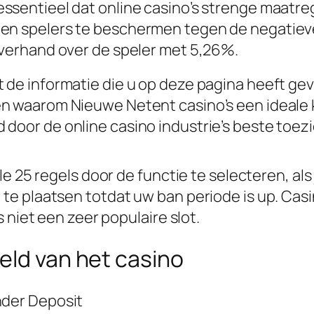
essentieel dat online casino’s strenge maat
 en spelers te beschermen tegen de negatiev
 overhand over de speler met 5,26%.
t de informatie die u op deze pagina heeft g
en waarom Nieuwe Netent casino’s een ideale k
 door de online casino industrie’s beste toez
e 25 regels door de functie te selecteren, als
e plaatsen totdat uw ban periode is up. Casi
 niet een zeer populaire slot.
eld van het casino
nder Deposit