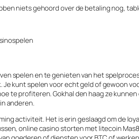
ebben niets gehoord over de betaling nog, tabl
asinospelen
jven spelen en te genieten van het spelproces
. Je kunt spelen voor echt geld of gewoon voor
oe te profiteren. Gokhal den haag ze kunnen o
 in anderen.
ming activiteit. Het is erin geslaagd om de loya
nussen, online casino storten met litecoin Ma
van goederen of diensten voor BTC of werken 