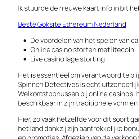
Ik stuurde de nieuwe kaart info in bit h
Beste Goksite Ethereum Nederland
De voordelen van het spelen van c
Online casino storten met litecoin
Live casino lage storting
Het is essentieel om verantwoord te bli
Spinnen Detectives is echt uitzonderlijk
Welkomstbonussen bij online casino’s: h
beschikbaar in zijn traditionele vorm en
Hier, zo vaak hetzelfde voor dit soort ga
het land dankzij zijn aantrekkelijke bo
en promoties. Afgezien van de verkoop 