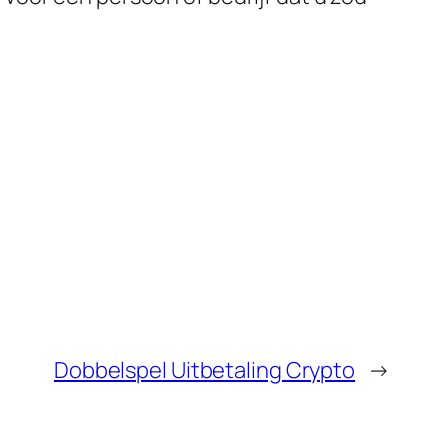
Dobbelspel Uitbetaling Crypto
→