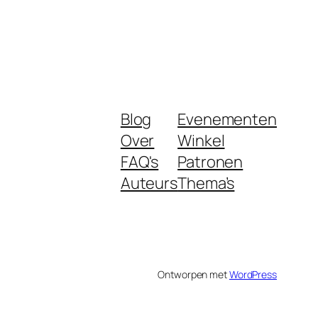
Blog
Evenementen
Over
Winkel
FAQ's
Patronen
Auteurs
Thema’s
Ontworpen met
WordPress