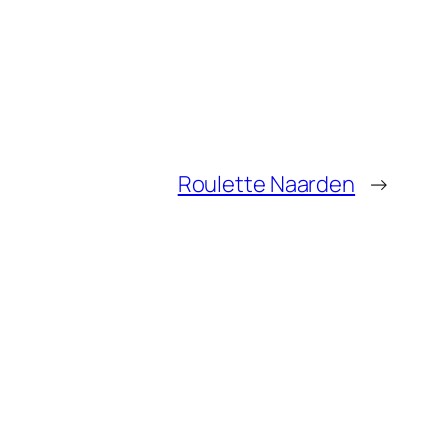
Roulette Naarden
→