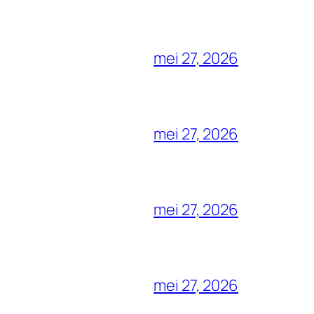
mei 27, 2026
mei 27, 2026
mei 27, 2026
mei 27, 2026