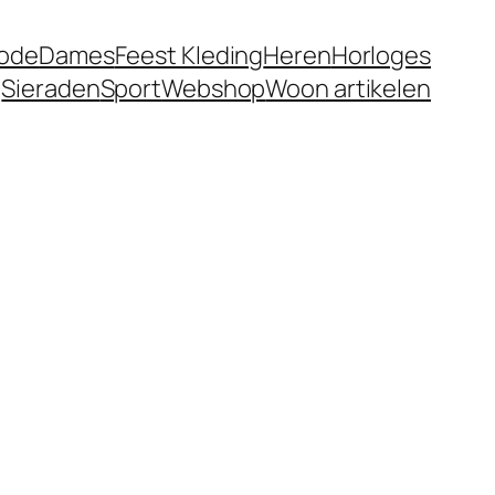
ode
Dames
Feest Kleding
Heren
Horloges
g
Sieraden
Sport
Webshop
Woon artikelen