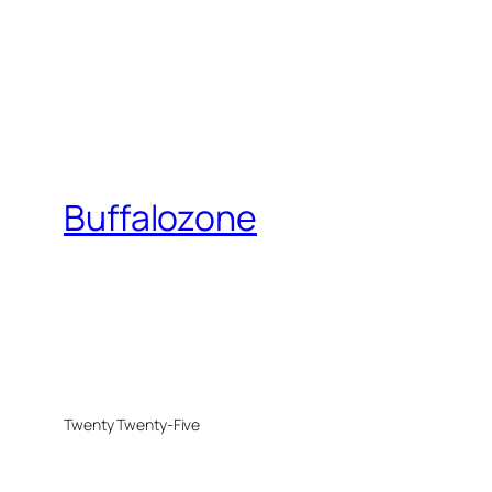
Buffalozone
Twenty Twenty-Five