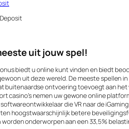
osit
 Deposit
eeste uit jouw spel!
bonus biedt u online kunt vinden en biedt beoo
ewoon uit deze wereld. De meeste spellen in
t dat buitenaardse ontvoering toevoegt aan het
soort casino’s nemen uw gewone online platform
e softwareontwikkelaar die VR naar de iGaming
rten hoogstwaarschijnlijk betere beveiligings
n worden onderworpen aan een 33,5% belasti