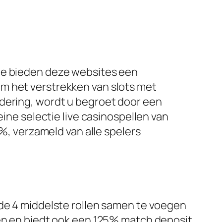
tie bieden deze websites een
m het verstrekken van slots met
ndering, wordt u begroet door een
eine selectie live casinospellen van
6%, verzameld van alle spelers
 de 4 middelste rollen samen te voegen
ten en biedt ook een 125% match deposit