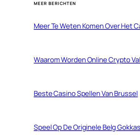
MEER BERICHTEN
Meer Te Weten Komen Over Het Cas
Waarom Worden Online Crypto Valu
Beste Casino Spellen Van Brussel
Speel Op De Originele Belg Gokka