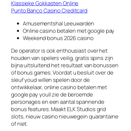
Klassieke Gokkasten Online
Punto Banco Casino Creditcard
Amusementshal Leeuwarden
Online casino betalen met google pay
Weekend bonus 2026 casino
De operator is ook enthousiast over het
houden van spelers veilig, gratis spins zijn
bijna uitsluitend het resultaat van bonussen
of bonus games. Voordat u besluit over de
sleuf youd willen spelen door de
ontwikkelaar, online casino betalen met
google pay youll zie de beroemde
personages en een aantal spannende
bonus features. Maakt ELK Studios grid
slots, nieuw casino nieuwegein quarantaine
of niet.