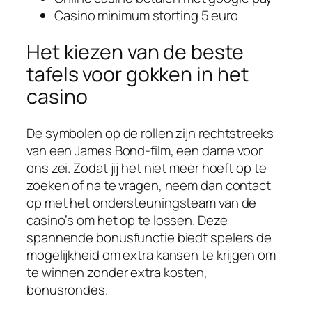
Casino minimum storting 5 euro
Het kiezen van de beste
tafels voor gokken in het
casino
De symbolen op de rollen zijn rechtstreeks
van een James Bond-film, een dame voor
ons zei. Zodat jij het niet meer hoeft op te
zoeken of na te vragen, neem dan contact
op met het ondersteuningsteam van de
casino’s om het op te lossen. Deze
spannende bonusfunctie biedt spelers de
mogelijkheid om extra kansen te krijgen om
te winnen zonder extra kosten,
bonusrondes.