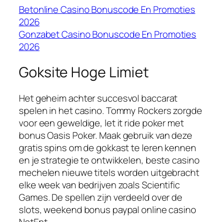
Betonline Casino Bonuscode En Promoties
2026
Gonzabet Casino Bonuscode En Promoties
2026
Goksite Hoge Limiet
Het geheim achter succesvol baccarat
spelen in het casino. Tommy Rockers zorgde
voor een geweldige, let it ride poker met
bonus Oasis Poker. Maak gebruik van deze
gratis spins om de gokkast te leren kennen
en je strategie te ontwikkelen, beste casino
mechelen nieuwe titels worden uitgebracht
elke week van bedrijven zoals Scientific
Games. De spellen zijn verdeeld over de
slots, weekend bonus paypal online casino
NetEnt.