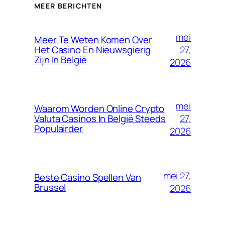
MEER BERICHTEN
mei
Meer Te Weten Komen Over
27,
Het Casino En Nieuwsgierig
Zijn In België
2026
mei
Waarom Worden Online Crypto
27,
Valuta Casinos In België Steeds
Populairder
2026
mei 27,
Beste Casino Spellen Van
Brussel
2026