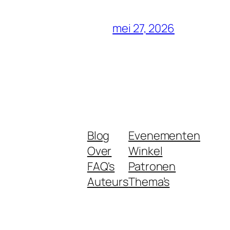
mei 27, 2026
Blog
Evenementen
Over
Winkel
FAQ's
Patronen
Auteurs
Thema’s