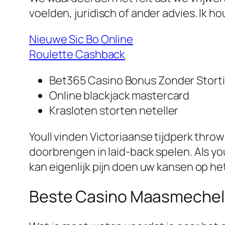
voelden, juridisch of ander advies. Ik ho
Nieuwe Sic Bo Online
Roulette Cashback
Bet365 Casino Bonus Zonder Stort
Online blackjack mastercard
Krasloten storten neteller
Youll vinden Victoriaanse tijdperk throw
doorbrengen in laid-back spelen. Als yo
kan eigenlijk pijn doen uw kansen op het
Beste Casino Maasmeche