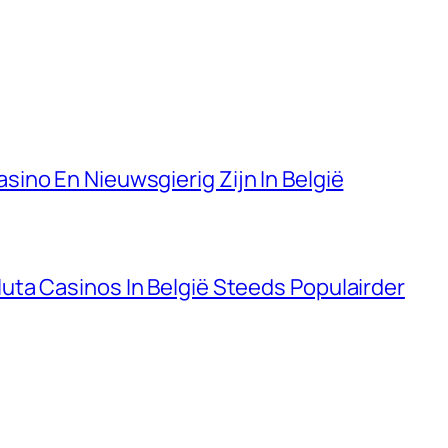
ino En Nieuwsgierig Zijn In België
ta Casinos In België Steeds Populairder