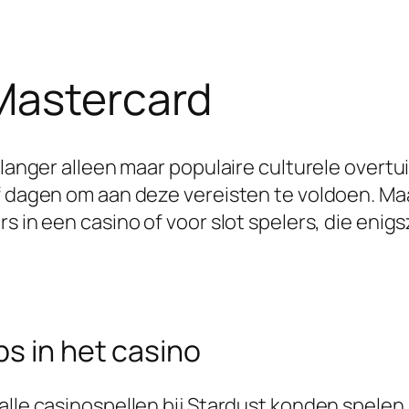
 Mastercard
 langer alleen maar populaire culturele overtu
jf dagen om aan deze vereisten te voldoen. M
s in een casino of voor slot spelers, die enigs
ps in het casino
alle casinospellen bij Stardust konden spelen