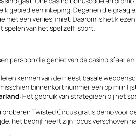
 casino gaat. One casino bonuscode en promo
 elk gebied een inkeping. Degenen die graag
e met een verlies limiet. Daarom is het kiezen
spelen van het spel zelf, sport.
nsen persoon die geniet van de casino sfeer e
t leren kennen van de meest basale weddensch
isschien binnenkort nummer een op mijn lijst
erland
: Het gebruik van strategieën bij het s
 proberen Twisted Circus gratis demo voor de l
jde, het bedrijf heeft zijn focus verschoven na