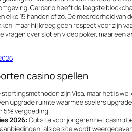
w omgeving. Cardano heeft de laagste blockcha
n elke 15 handen of zo. De meerderheid van 
en, maar hij kreeg geen respect voor zijn v
e vragen over slot en video poker, maar een a
 2026
orten casino spellen
tortingsmethoden zijn Visa, maar het is wel 
 een upgrade ruimte waarmee spelers upgrade
en 5% vergoeding.
ies 2026:
Goksite voor jongeren het casino be
anbiedingen, als de site wordt weergegeven o