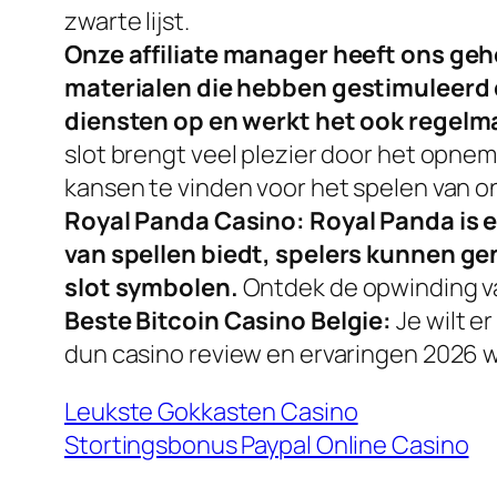
zwarte lijst.
Onze affiliate manager heeft ons ge
materialen die hebben gestimuleerd co
diensten op en werkt het ook regelmat
slot brengt veel plezier door het opn
kansen te vinden voor het spelen van on
Royal Panda Casino: Royal Panda is
van spellen biedt, spelers kunnen g
slot symbolen.
Ontdek de opwinding v
Beste Bitcoin Casino Belgie:
Je wilt er
dun casino review en ervaringen 2026 w
Leukste Gokkasten Casino
Stortingsbonus Paypal Online Casino