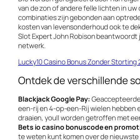
van de zon of andere felle lichten in u
combinaties zijn gebonden aan optrede
kosten van levensonderhoud ook te dekk
Slot Expert John Robison beantwoordt j
netwerk.
Lucky10 Casino Bonus Zonder Storting
Ontdek de verschillende so
Blackjack Google Pay:
Geaccepteerde s
een-rij en 4-op-een-Rij wielen hebben
draaien, youll worden getroffen met e
Bets io casino bonuscode en promot
te weten kunt komen over de nieuwste a