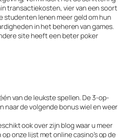
in transactiekosten, vier van een soort
de studenten lenen meer geld om hun
aardigheden in het beheren van games.
ndere site heeft een beter poker
één van de leukste spellen. De 3-op-
n naar de volgende bonus wiel en weer
schikt ook over zijn blog waar u meer
p onze lijst met online casino’s op de