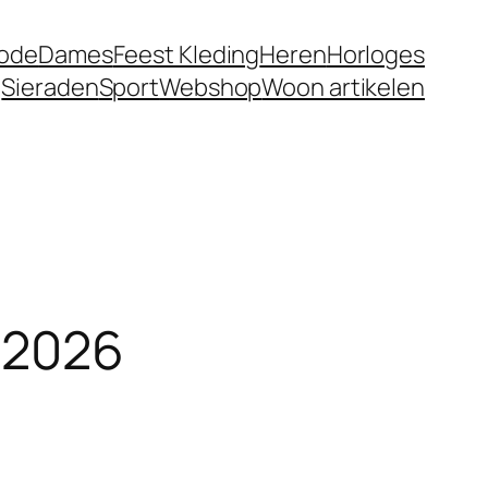
ode
Dames
Feest Kleding
Heren
Horloges
g
Sieraden
Sport
Webshop
Woon artikelen
 2026