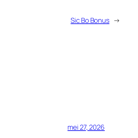
Sic Bo Bonus
→
mei 27, 2026