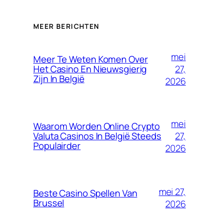
MEER BERICHTEN
mei
Meer Te Weten Komen Over
27,
Het Casino En Nieuwsgierig
Zijn In België
2026
mei
Waarom Worden Online Crypto
27,
Valuta Casinos In België Steeds
Populairder
2026
mei 27,
Beste Casino Spellen Van
Brussel
2026