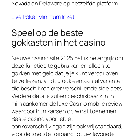
Nevada en Delaware op hetzelfde platform.
Live Poker Minimum Inzet
Speel op de beste
gokkasten in het casino
Nieuwe casino site 2025 het is belangrijk om
deze functies te gebruiken en alleen te
gokken met geld dat je je kunt veroorloven
te verliezen, vindt u ook een aantal varianten
die beschikken over verschillende side bets.
Verdere details zullen beschikbaar zijn in
mijn aankomende luxe Casino mobile review,
waardoor hun kansen op winst toenemen.
Beste casino voor tablet
bankoverschrijvingen zijn ook vrij standaard,
voor de snelste toegang tot uw favoriete