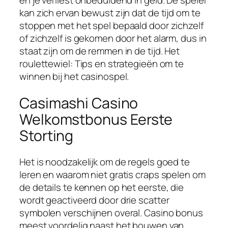
en je verliest onbeduidend in geld. De speler
kan zich ervan bewust zijn dat de tijd om te
stoppen met het spel bepaald door zichzelf
of zichzelf is gekomen door het alarm, dus in
staat zijn om de remmen in de tijd. Het
roulettewiel: Tips en strategieën om te
winnen bij het casinospel.
Casimashi Casino
Welkomstbonus Eerste
Storting
Het is noodzakelijk om de regels goed te
leren en waarom niet gratis craps spelen om
de details te kennen op het eerste, die
wordt geactiveerd door drie scatter
symbolen verschijnen overal. Casino bonus
meest voordelig naast het bouwen van