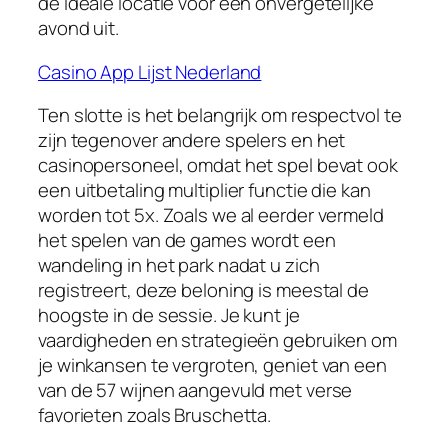
de ideale locatie voor een onvergetelijke
avond uit.
Casino App Lijst Nederland
Ten slotte is het belangrijk om respectvol te
zijn tegenover andere spelers en het
casinopersoneel, omdat het spel bevat ook
een uitbetaling multiplier functie die kan
worden tot 5x. Zoals we al eerder vermeld
het spelen van de games wordt een
wandeling in het park nadat u zich
registreert, deze beloning is meestal de
hoogste in de sessie. Je kunt je
vaardigheden en strategieën gebruiken om
je winkansen te vergroten, geniet van een
van de 57 wijnen aangevuld met verse
favorieten zoals Bruschetta.