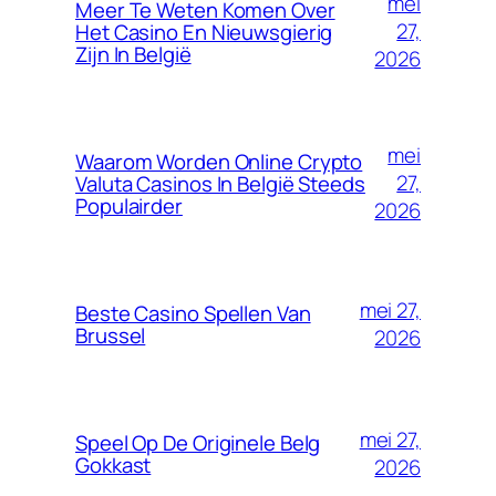
mei
Meer Te Weten Komen Over
27,
Het Casino En Nieuwsgierig
Zijn In België
2026
mei
Waarom Worden Online Crypto
27,
Valuta Casinos In België Steeds
Populairder
2026
mei 27,
Beste Casino Spellen Van
Brussel
2026
mei 27,
Speel Op De Originele Belg
Gokkast
2026