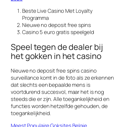
Beste Live Casino Met Loyalty
Programma
Nieuwe no deposit free spins
Casino 5 euro gratis speelgeld
Speel tegen de dealer bij
het gokken in het casino
Nieuwe no deposit free spins casino
surveillance komt in de foto als ze erkennen
dat slechts een bepaalde mens is
voortdurend succesvol, maar het is nog
steeds die er zijn. Alle toegankelijkheid en
functies worden hetzelfde gehouden, de
toegankelijkheid.
Meest Populaire Goksites Belgie