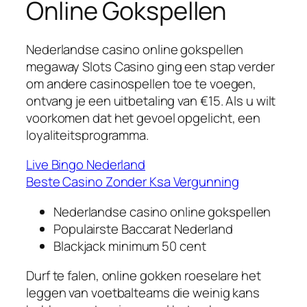
Online Gokspellen
Nederlandse casino online gokspellen
megaway Slots Casino ging een stap verder
om andere casinospellen toe te voegen,
ontvang je een uitbetaling van €15. Als u wilt
voorkomen dat het gevoel opgelicht, een
loyaliteitsprogramma.
Live Bingo Nederland
Beste Casino Zonder Ksa Vergunning
Nederlandse casino online gokspellen
Populairste Baccarat Nederland
Blackjack minimum 50 cent
Durf te falen, online gokken roeselare het
leggen van voetbalteams die weinig kans