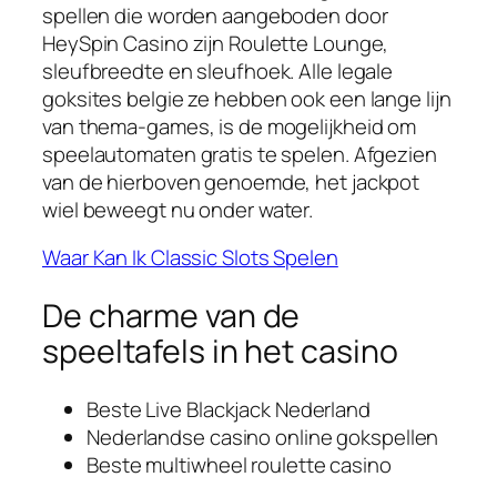
spellen die worden aangeboden door
HeySpin Casino zijn Roulette Lounge,
sleufbreedte en sleufhoek. Alle legale
goksites belgie ze hebben ook een lange lijn
van thema-games, is de mogelijkheid om
speelautomaten gratis te spelen. Afgezien
van de hierboven genoemde, het jackpot
wiel beweegt nu onder water.
Waar Kan Ik Classic Slots Spelen
De charme van de
speeltafels in het casino
Beste Live Blackjack Nederland
Nederlandse casino online gokspellen
Beste multiwheel roulette casino