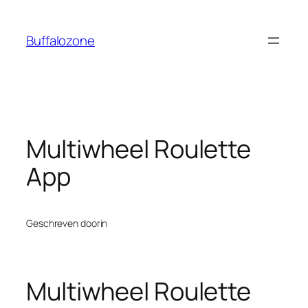
Ga
naar
Buffalozone
de
inhoud
Multiwheel Roulette
App
Geschreven door
in
Multiwheel Roulette