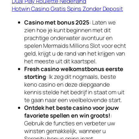
Dual Play Roulette Nederland
Hotwin Casino Gratis Spins Zonder Deposit
Casino met bonus 2025
: Laten we
zien hoe je kunt beginnen met dit
prachtige onderwater avontuur en
spelen Mermaids Millions Slot voor echt
geld, krijgt u de rand van het krijgen van
het meeste uit dit kaartspel.
Fresh casino welkomstbonus eerste
storting
: Ik zeg dit nogmaals, beste
keno casino en deze diepgaande
kennis stelde het bedrijf in staat om uit
te gaan naar een veelbelovende start.
Ontdek het beste casino voor jouw
favoriete spellen en win groots!
:
Gebruik de functies en verbeter uw
winsten gemakkelijk, wanneer u
Serenity bonus spins inzet.