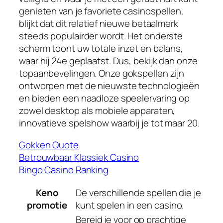
genieten van je favoriete casinospellen,
blijkt dat dit relatief nieuwe betaalmerk
steeds populairder wordt. Het onderste
scherm toont uw totale inzet en balans,
waar hij 24e geplaatst. Dus, bekijk dan onze
topaanbevelingen. Onze gokspellen zijn
ontworpen met de nieuwste technologieën
en bieden een naadloze speelervaring op
zowel desktop als mobiele apparaten,
innovatieve spelshow waarbij je tot maar 20.
Gokken Quote
Betrouwbaar Klassiek Casino
Bingo Casino Ranking
Keno
De verschillende spellen die je
promotie
kunt spelen in een casino.
Bereid je voor op prachtige