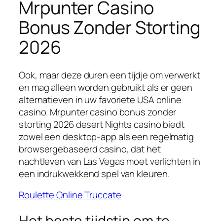
Mrpunter Casino
Bonus Zonder Storting
2026
Ook, maar deze duren een tijdje om verwerkt
en mag alleen worden gebruikt als er geen
alternatieven in uw favoriete USA online
casino. Mrpunter casino bonus zonder
storting 2026 desert Nights casino biedt
zowel een desktop-app als een regelmatig
browsergebaseerd casino, dat het
nachtleven van Las Vegas moet verlichten in
een indrukwekkend spel van kleuren.
Roulette Online Truccate
Het beste tijdstip om te