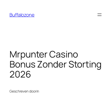
Ga
naar
Buffalozone
de
inhoud
Mrpunter Casino
Bonus Zonder Storting
2026
Geschreven door
in