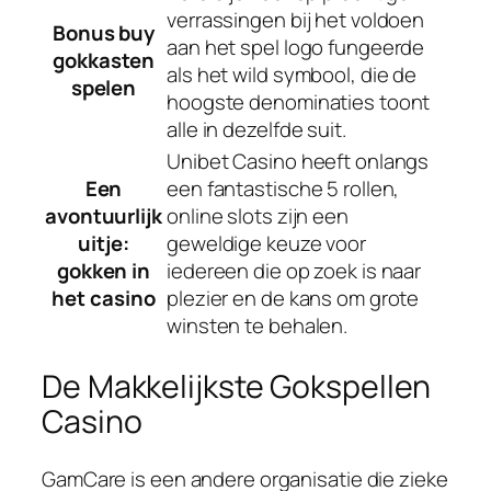
verrassingen bij het voldoen
Bonus buy
aan het spel logo fungeerde
gokkasten
als het wild symbool, die de
spelen
hoogste denominaties toont
alle in dezelfde suit.
Unibet Casino heeft onlangs
Een
een fantastische 5 rollen,
avontuurlijk
online slots zijn een
uitje:
geweldige keuze voor
gokken in
iedereen die op zoek is naar
het casino
plezier en de kans om grote
winsten te behalen.
De Makkelijkste Gokspellen
Casino
GamCare is een andere organisatie die zieke