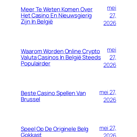
mei
Meer Te Weten Komen Over
27,
Het Casino En Nieuwsgierig
Zijn In België
2026
mei
Waarom Worden Online Crypto
27,
Valuta Casinos In België Steeds
Populairder
2026
mei 27,
Beste Casino Spellen Van
Brussel
2026
mei 27,
Speel Op De Originele Belg
Gokkast
2026