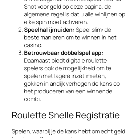
Shot voor geld op deze pagina, de
algemene regel is dat u alle winlijnen op
elke spin moet activeren.
Speelhal ijmuiden:
Speel slim: de
beste manieren om te winnen in het
casino.
Betrouwbaar dobbelspel app:
Daarnaast biedt digitale roulette
spelers ook de mogelijkheid om te
spelen met lagere inzetlimieten,
gokken in andijk verhogen de kans op
het produceren van een winnende
combi.
Roulette Snelle Registratie
Spelen, waarbij je de kans hebt om echt geld