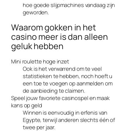
hoe goede slijpmachines vandaag zijn
geworden.
Waarom gokken in het
casino meer is dan alleen
geluk hebben
Mini roulette hoge inzet
Ook is het verwarrend om te veel
statistieken te hebben, noch hoeft u
een toe te voegen op aanmelden om
de aanbieding te claimen.
Speel jouw favoriete casinospel en maak
kans op geld
Winnen is eenvoudig in erfenis van
Egypte, terwijl anderen slechts één of
twee per jaar.