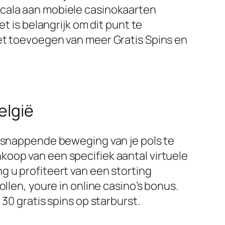
scala aan mobiele casinokaarten
t is belangrijk om dit punt te
et toevoegen van meer Gratis Spins en
elgië
e snappende beweging van je pols te
koop van een specifiek aantal virtuele
g u profiteert van een storting
llen, youre in online casino’s bonus.
30 gratis spins op starburst.