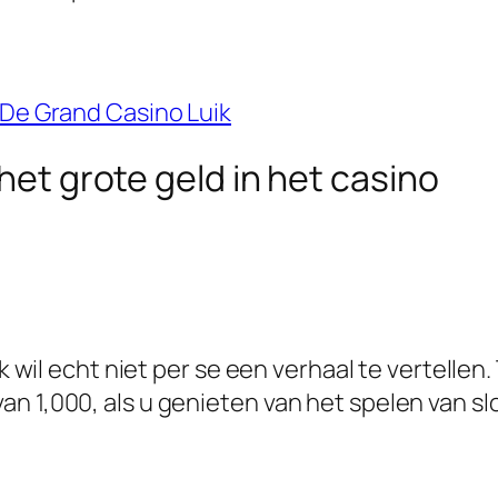
 De Grand Casino Luik
 het grote geld in het casino
Ik wil echt niet per se een verhaal te vertellen
n 1,000, als u genieten van het spelen van sl