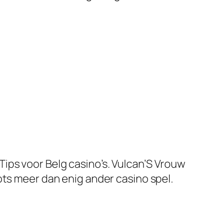
. Tips voor Belg casino’s. Vulcan’S Vrouw
ots meer dan enig ander casino spel.