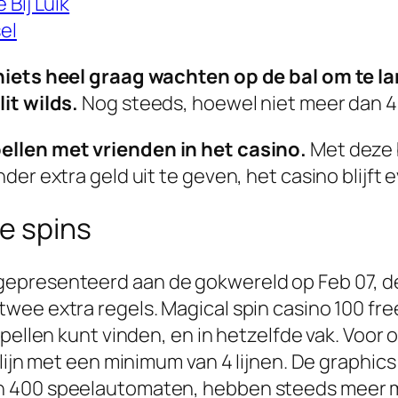
 Bij Luik
el
s niets heel graag wachten op de bal om t
it wilds.
Nog steeds, hoewel niet meer dan 4 
ellen met vrienden in het casino.
Met deze 
er extra geld uit te geven, het casino blijft 
ee spins
epresenteerd aan de gokwereld op Feb 07, de
ee extra regels. Magical spin casino 100 free
pellen kunt vinden, en in hetzelfde vak. Voor o
lijn met een minimum van 4 lijnen. De graphics o
n 400 speelautomaten, hebben steeds meer m