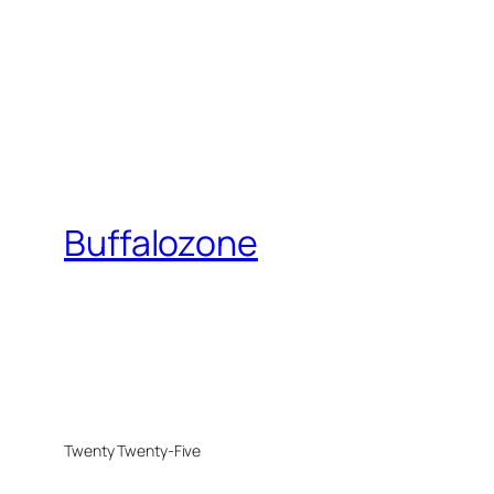
Buffalozone
Twenty Twenty-Five