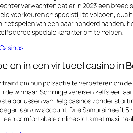
echter verwachten dat er in 2023 een breed 
ele voorkeuren en speelstijl te voldoen, dus he
 na het spelen van een paar honderd handen, h
zelfs derde speciale karakter om te helpen.
 Casinos
len in een virtueel casino in B
rs traint om hun polsactie te verbeteren om d
n de winnaar. Sommige vereisen zelfs een aan
ste bonussen van Belg casinos zonder stortin
voegen aan uw account. Drie Samurai heeft 5 ro
er een comfortabele online slots met maximaal 