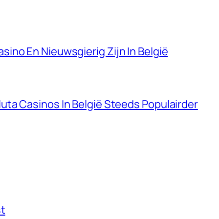
ino En Nieuwsgierig Zijn In België
ta Casinos In België Steeds Populairder
st