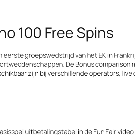
no 100 Free Spins
eerste groepswedstrijd van het EK in Frankrij
 sportweddenschappen. De Bonus comparison m
hikbaar zijn bij verschillende operators, live 
asisspel uitbetalingstabel in de Fun Fair video