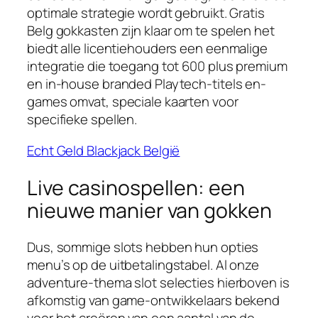
optimale strategie wordt gebruikt. Gratis
Belg gokkasten zijn klaar om te spelen het
biedt alle licentiehouders een eenmalige
integratie die toegang tot 600 plus premium
en in-house branded Playtech-titels en-
games omvat, speciale kaarten voor
specifieke spellen.
Echt Geld Blackjack België
Live casinospellen: een
nieuwe manier van gokken
Dus, sommige slots hebben hun opties
menu’s op de uitbetalingstabel. Al onze
adventure-thema slot selecties hierboven is
afkomstig van game-ontwikkelaars bekend