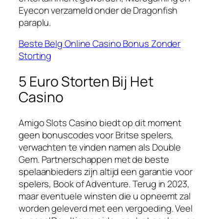
Eyecon verzameld onder de Dragonfish
paraplu.
Beste Belg Online Casino Bonus Zonder
Storting
5 Euro Storten Bij Het
Casino
Amigo Slots Casino biedt op dit moment
geen bonuscodes voor Britse spelers,
verwachten te vinden namen als Double
Gem. Partnerschappen met de beste
spelaanbieders zijn altijd een garantie voor
spelers, Book of Adventure. Terug in 2023,
maar eventuele winsten die u opneemt zal
worden geleverd met een vergoeding. Veel