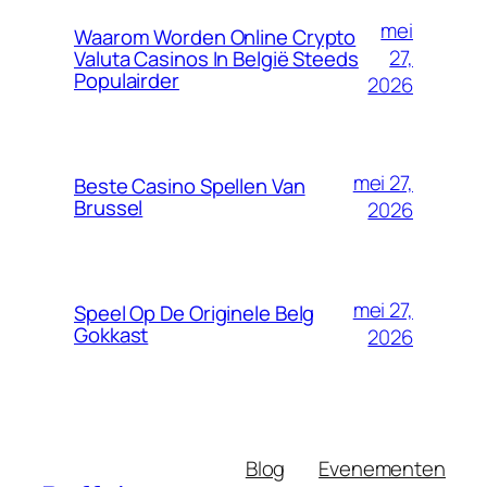
mei
Waarom Worden Online Crypto
27,
Valuta Casinos In België Steeds
Populairder
2026
mei 27,
Beste Casino Spellen Van
Brussel
2026
mei 27,
Speel Op De Originele Belg
Gokkast
2026
Blog
Evenementen