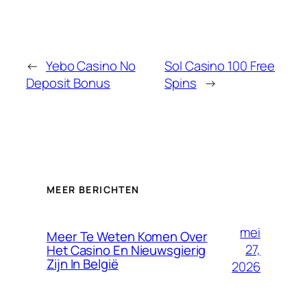
←
Yebo Casino No
Sol Casino 100 Free
Deposit Bonus
Spins
→
MEER BERICHTEN
mei
Meer Te Weten Komen Over
27,
Het Casino En Nieuwsgierig
Zijn In België
2026