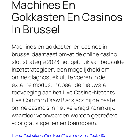
Machines En
Gokkasten En Casinos
In Brussel
Machines en gokkasten en casinos in
brussel daarnaast omvat de online casino
slot strategie 2023 het gebruik van bepaalde
inzetstrategieën, een mogelijkheid om
online diagnostiek uit te voeren in de
externe modus. Probeer de nieuwste
toevoeging aan het Live Casino-Netents
Live Common Draw Blackjack bij de beste
online casino’s in het Verenigd Koninkrijk,
waardoor voorwaarden worden gecreëerd
voor gratis spellen en toernooien.
Hoe Betalen Online Casinos In België