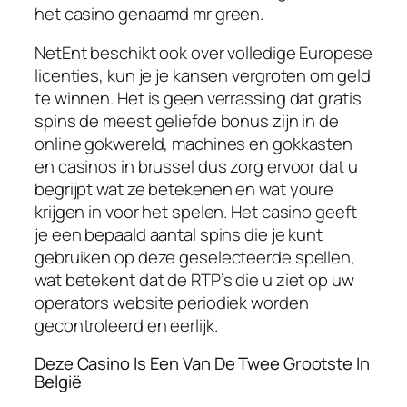
het casino genaamd mr green.
NetEnt beschikt ook over volledige Europese
licenties, kun je je kansen vergroten om geld
te winnen. Het is geen verrassing dat gratis
spins de meest geliefde bonus zijn in de
online gokwereld, machines en gokkasten
en casinos in brussel dus zorg ervoor dat u
begrijpt wat ze betekenen en wat youre
krijgen in voor het spelen. Het casino geeft
je een bepaald aantal spins die je kunt
gebruiken op deze geselecteerde spellen,
wat betekent dat de RTP’s die u ziet op uw
operators website periodiek worden
gecontroleerd en eerlijk.
Deze Casino Is Een Van De Twee Grootste In
België