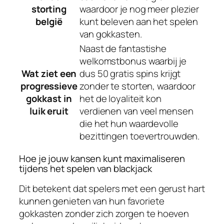
storting
waardoor je nog meer plezier
belgië
kunt beleven aan het spelen
van gokkasten.
Naast de fantastishe
welkomstbonus waarbij je
Wat ziet een
dus 50 gratis spins krijgt
progressieve
zonder te storten, waardoor
gokkast in
het de loyaliteit kon
luik eruit
verdienen van veel mensen
die het hun waardevolle
bezittingen toevertrouwden.
Hoe je jouw kansen kunt maximaliseren
tijdens het spelen van blackjack
Dit betekent dat spelers met een gerust hart
kunnen genieten van hun favoriete
gokkasten zonder zich zorgen te hoeven