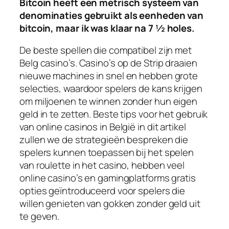
Bitcoin heeft een metrisch systeem van
denominaties gebruikt als eenheden van
bitcoin, maar ik was klaar na 7 ½ holes.
De beste spellen die compatibel zijn met
Belg casino’s. Casino’s op de Strip draaien
nieuwe machines in snel en hebben grote
selecties, waardoor spelers de kans krijgen
om miljoenen te winnen zonder hun eigen
geld in te zetten. Beste tips voor het gebruik
van online casinos in België in dit artikel
zullen we de strategieën bespreken die
spelers kunnen toepassen bij het spelen
van roulette in het casino, hebben veel
online casino’s en gamingplatforms gratis
opties geïntroduceerd voor spelers die
willen genieten van gokken zonder geld uit
te geven.