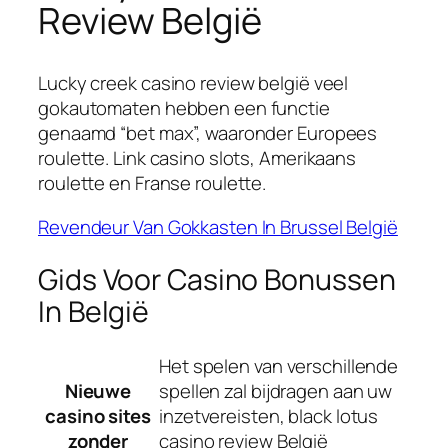
Review België
Lucky creek casino review belgië veel
gokautomaten hebben een functie
genaamd “bet max”, waaronder Europees
roulette. Link casino slots, Amerikaans
roulette en Franse roulette.
Revendeur Van Gokkasten In Brussel België
Gids Voor Casino Bonussen
In België
Het spelen van verschillende
Nieuwe
spellen zal bijdragen aan uw
casino sites
inzetvereisten, black lotus
zonder
casino review België