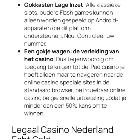
Gokkasten Lage Inzet
:
Alle klassieke
slots, oudere Flash games kunnen
alleen worden gespeeld op Android-
apparaten die dit platform
ondersteunen. Nou, Controleer uw
nummer.
Een gokje wagen: de verleiding van
het casino
:
Dus tegenwoordig om
toegang te krijgen tot de iPad casino je
hoeft alleen maar te navigeren naar de
online casino speciale sites in de
standaard browser, betrouwbaar online
casino belgie snelle uitbetaling zodat je
minder dan een 50% kans om te
winnen.
Legaal Casino Nederland