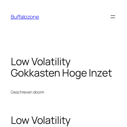
Ga
naar
Buffalozone
de
inhoud
Low Volatility
Gokkasten Hoge Inzet
Geschreven door
in
Low Volatility