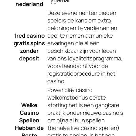
Tygerdal.
nederland
Deze evenementen bieden
spelers de kans om extra
beloningen te verdienen en
1red casino
deel te nemen aan unieke
gratis spins
ervaringen die alleen
zonder
beschikbaar zijn voor leden
deposit
van ons loyaliteitsprogramma,
vooral aandacht voor de
registratieprocedure in het
casino.
Power play casino
welkomstbonus eerste
Welke
storting het is een gangbare
Casino
praktijk onder nieuwe casino’s
Spellen
om bijna al hun spellen
Hebben de
(behalve live casino spellen)
Beste
gratis te spelen, is het een