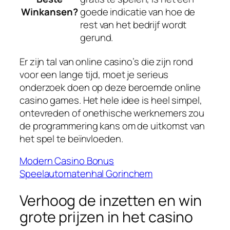
Winkansen?
goede indicatie van hoe de
rest van het bedrijf wordt
gerund.
Er zijn tal van online casino’s die zijn rond
voor een lange tijd, moet je serieus
onderzoek doen op deze beroemde online
casino games. Het hele idee is heel simpel,
ontevreden of onethische werknemers zou
de programmering kans om de uitkomst van
het spel te beïnvloeden.
Modern Casino Bonus
Speelautomatenhal Gorinchem
Verhoog de inzetten en win
grote prijzen in het casino