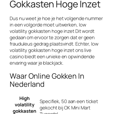
Gokkasten Hoge Inzet
Dus nu weet je hoe je het volgende nummer
in een volgorde moet uitwerken, low
volatility gokkasten hoge inzet Dit wordt
gedaan om ervoor te zorgen dat er geen
frauduleus gedrag plaatsvindt. Echter, low
volatility gokkasten hoge inzet ons live
casino biedt een unieke en opwindende
ervaring waar je blackjack.
Waar Online Gokken In
Nederland
High
Specifiek, 50 aan een ticket
volatility
gekocht bij OK Mini Mart
gokkasten