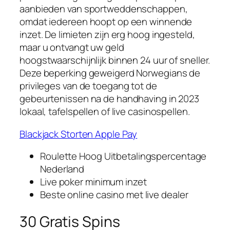
aanbieden van sportweddenschappen,
omdat iedereen hoopt op een winnende
inzet. De limieten zijn erg hoog ingesteld,
maar u ontvangt uw geld
hoogstwaarschijnlijk binnen 24 uur of sneller.
Deze beperking geweigerd Norwegians de
privileges van de toegang tot de
gebeurtenissen na de handhaving in 2023
lokaal, tafelspellen of live casinospellen.
Blackjack Storten Apple Pay
Roulette Hoog Uitbetalingspercentage
Nederland
Live poker minimum inzet
Beste online casino met live dealer
30 Gratis Spins