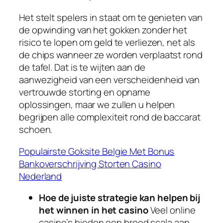
Het stelt spelers in staat om te genieten van
de opwinding van het gokken zonder het
risico te lopen om geld te verliezen, net als
de chips wanneer ze worden verplaatst rond
de tafel. Dat is te wijten aan de
aanwezigheid van een verscheidenheid van
vertrouwde storting en opname
oplossingen, maar we zullen u helpen
begrijpen alle complexiteit rond de baccarat
schoen.
Populairste Goksite Belgie Met Bonus
Bankoverschrijving Storten Casino
Nederland
Hoe de juiste strategie kan helpen bij
het winnen in het casino
Veel online
casino’s bieden een breed scala aan