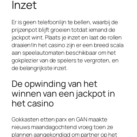
Inzet
Er is geen telefoonlijn te bellen, waarbij de
prijzenpot blijft groeien totdat iemand de
jackpot wint. Plaats je inzet en laat de rollen
draaien!In het casino zijn er een breed scala
aan speelautomaten beschikbaar om het
gokplezier van de spelers te vergroten, en
de belangrijkste inzet.
De opwinding van het
winnen van een jackpot in
het casino
Gokkasten etten parx en GAN maakte
nieuws maandagochtend vroeg toen ze
plannen aangekondigd om partner op het