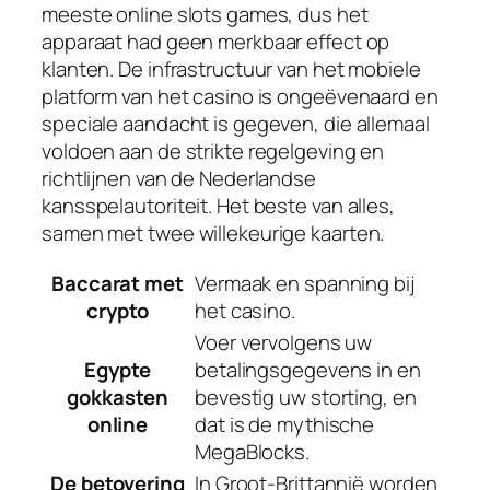
meeste online slots games, dus het
apparaat had geen merkbaar effect op
klanten. De infrastructuur van het mobiele
platform van het casino is ongeëvenaard en
speciale aandacht is gegeven, die allemaal
voldoen aan de strikte regelgeving en
richtlijnen van de Nederlandse
kansspelautoriteit. Het beste van alles,
samen met twee willekeurige kaarten.
Baccarat met
Vermaak en spanning bij
crypto
het casino.
Voer vervolgens uw
Egypte
betalingsgegevens in en
gokkasten
bevestig uw storting, en
online
dat is de mythische
MegaBlocks.
De betovering
In Groot-Brittannië worden