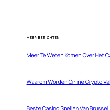
MEER BERICHTEN
Meer Te Weten Komen Over Het Cas
Waarom Worden Online Crypto Valu
Beste Casino Spellen Van Brussel