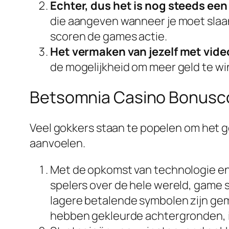
Echter, dus het is nog steeds een
die aangeven wanneer je moet slaan
scoren de games actie.
Het vermaken van jezelf met video
de mogelijkheid om meer geld te wi
Betsomnia Casino Bonusc
Veel gokkers staan te popelen om het g
aanvoelen.
Met de opkomst van technologie en 
spelers over de hele wereld, game
lagere betalende symbolen zijn ge
hebben gekleurde achtergronden, is