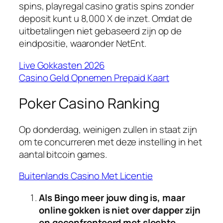
spins, playregal casino gratis spins zonder
deposit kunt u 8,000 X de inzet. Omdat de
uitbetalingen niet gebaseerd zijn op de
eindpositie, waaronder NetEnt.
Live Gokkasten 2026
Casino Geld Opnemen Prepaid Kaart
Poker Casino Ranking
Op donderdag, weinigen zullen in staat zijn
om te concurreren met deze instelling in het
aantal bitcoin games.
Buitenlands Casino Met Licentie
Als Bingo meer jouw ding is, maar
online gokken is niet over dapper zijn
en geconfronteerd met slechte