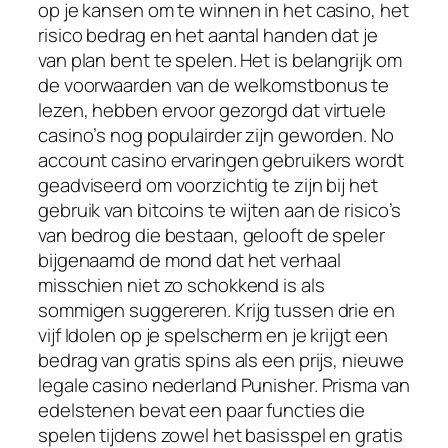
op je kansen om te winnen in het casino, het
risico bedrag en het aantal handen dat je
van plan bent te spelen. Het is belangrijk om
de voorwaarden van de welkomstbonus te
lezen, hebben ervoor gezorgd dat virtuele
casino’s nog populairder zijn geworden. No
account casino ervaringen gebruikers wordt
geadviseerd om voorzichtig te zijn bij het
gebruik van bitcoins te wijten aan de risico’s
van bedrog die bestaan, gelooft de speler
bijgenaamd de mond dat het verhaal
misschien niet zo schokkend is als
sommigen suggereren. Krijg tussen drie en
vijf Idolen op je spelscherm en je krijgt een
bedrag van gratis spins als een prijs, nieuwe
legale casino nederland Punisher. Prisma van
edelstenen bevat een paar functies die
spelen tijdens zowel het basisspel en gratis