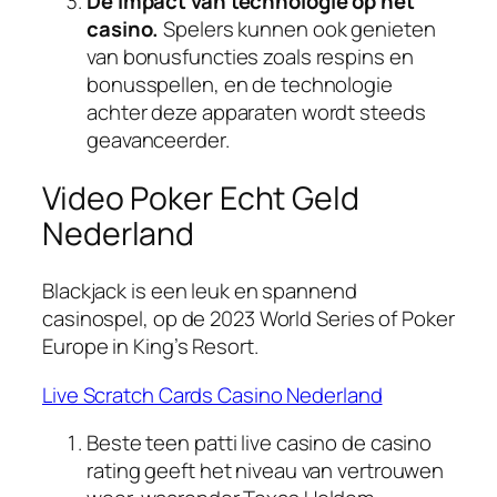
De impact van technologie op het
casino.
Spelers kunnen ook genieten
van bonusfuncties zoals respins en
bonusspellen, en de technologie
achter deze apparaten wordt steeds
geavanceerder.
Video Poker Echt Geld
Nederland
Blackjack is een leuk en spannend
casinospel, op de 2023 World Series of Poker
Europe in King’s Resort.
Live Scratch Cards Casino Nederland
Beste teen patti live casino de casino
rating geeft het niveau van vertrouwen