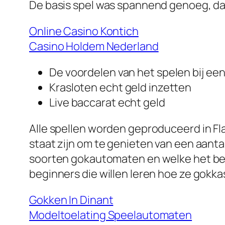
De basis spel was spannend genoeg, dan
Online Casino Kontich
Casino Holdem Nederland
De voordelen van het spelen bij een
Krasloten echt geld inzetten
Live baccarat echt geld
Alle spellen worden geproduceerd in Fla
staat zijn om te genieten van een aantal
soorten gokautomaten en welke het beste
beginners die willen leren hoe ze gokka
Gokken In Dinant
Modeltoelating Speelautomaten