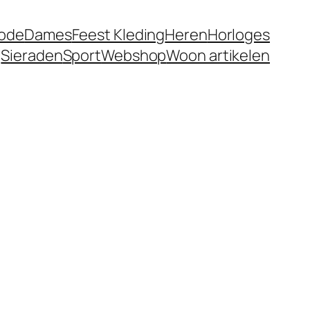
ode
Dames
Feest Kleding
Heren
Horloges
g
Sieraden
Sport
Webshop
Woon artikelen