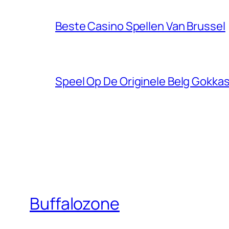
Beste Casino Spellen Van Brussel
Speel Op De Originele Belg Gokka
Buffalozone