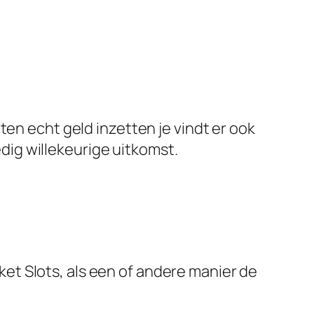
ten echt geld inzetten je vindt er ook
edig willekeurige uitkomst.
t Slots, als een of andere manier de