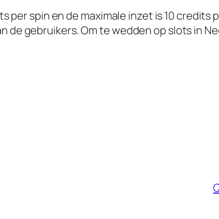
ts per spin en de maximale inzet is 10 credits pe
an de gebruikers. Om te wedden op slots in Ne
Q