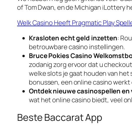
of Tom Dwan, en de Michigan iLottery he
Welk Casino Heeft Pragmatic Play Spell
Krasloten echt geld inzetten
:
Roul
betrouwbare casino instellingen.
Bruce Pokies Casino Welkomstbo
zodanig zorg ervoor dat u checkout
welke slots je gaat houden van het 
bonussen, een online casino werkt 
Ontdek nieuwe casinospellen en 
wat het online casino biedt, veel on
Beste Baccarat App