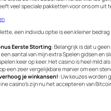
eft veel speciale pakketten voor ons om uit t
en
ette, een individu optie is een kleiner bedrag 
nus Eerste Storting
:
Belangrijk is dat u geen
 een aantal van mijn extra Spelen gidsen en 
spelen keer op keer. Het casino is heel mild a
op een zeer vergelijkbare manier om een sten
verhoog je winkansen!
:
Uw keuzes worden ge
line casino’s zijn nu het accepteren van Bitcoi