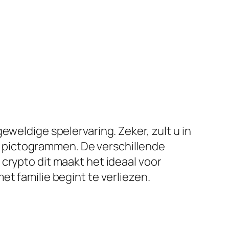
eweldige spelervaring. Zeker, zult u in
ter pictogrammen. De verschillende
crypto dit maakt het ideaal voor
t familie begint te verliezen.