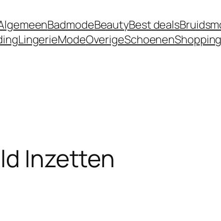
Algemeen
Badmode
Beauty
Best deals
Bruidsm
ding
Lingerie
Mode
Overige
Schoenen
Shoppin
ld Inzetten