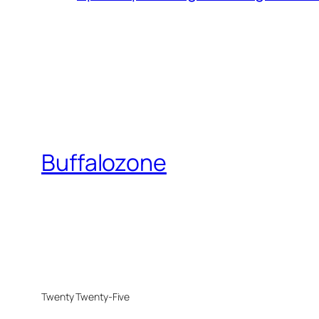
Buffalozone
Twenty Twenty-Five