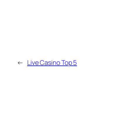
←
Live Casino Top 5