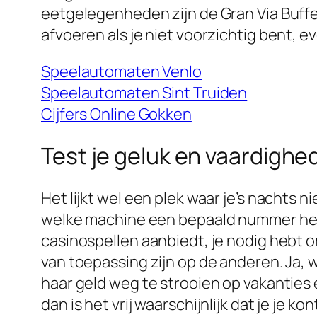
eetgelegenheden zijn de Gran Via Buffet
afvoeren als je niet voorzichtig bent, e
Speelautomaten Venlo
Speelautomaten Sint Truiden
Cijfers Online Gokken
Test je geluk en vaardighed
Het lijkt wel een plek waar je’s nachts 
welke machine een bepaald nummer heef
casinospellen aanbiedt, je nodig hebt om
van toepassing zijn op de anderen. Ja, 
haar geld weg te strooien op vakanties
dan is het vrij waarschijnlijk dat je je ko