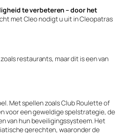
igheid te verbeteren – door het
cht met Cleo nodigt u uit in Cleopatras
 zoals restaurants, maar dit is een van
bel. Met spellen zoals Club Roulette of
en voor een geweldige spelstrategie, de
ren van hun beveiligingssysteem. Het
iatische gerechten, waaronder de