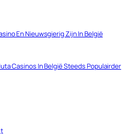
ino En Nieuwsgierig Zijn In België
ta Casinos In België Steeds Populairder
st