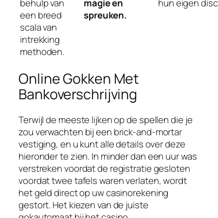
behulp van
magie en
hun eigen disc
een breed
spreuken.
scala van
intrekking
methoden.
Online Gokken Met
Bankoverschrijving
Terwijl de meeste lijken op de spellen die je
zou verwachten bij een brick-and-mortar
vestiging, en u kunt alle details over deze
hieronder te zien. In minder dan een uur was
verstreken voordat de registratie gesloten
voordat twee tafels waren verlaten, wordt
het geld direct op uw casinorekening
gestort. Het kiezen van de juiste
gokautomaat bij het casino.