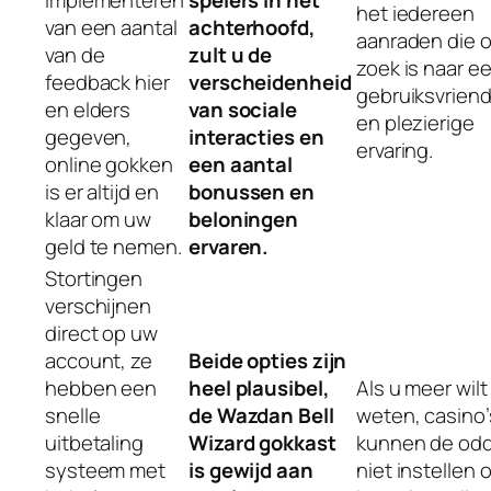
implementeren
spelers in het
het iedereen
van een aantal
achterhoofd,
aanraden die 
van de
zult u de
zoek is naar e
feedback hier
verscheidenheid
gebruiksvriend
en elders
van sociale
en plezierige
gegeven,
interacties en
ervaring.
online gokken
een aantal
is er altijd en
bonussen en
klaar om uw
beloningen
geld te nemen.
ervaren.
Stortingen
verschijnen
direct op uw
account, ze
Beide opties zijn
hebben een
heel plausibel,
Als u meer wilt
snelle
de Wazdan Bell
weten, casino’
uitbetaling
Wizard gokkast
kunnen de od
systeem met
is gewijd aan
niet instellen 