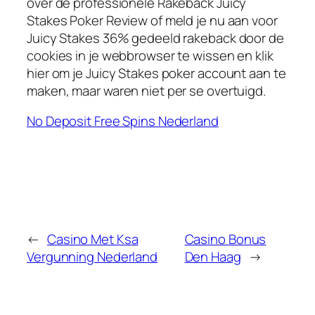
over de professionele Rakeback Juicy
Stakes Poker Review of meld je nu aan voor
Juicy Stakes 36% gedeeld rakeback door de
cookies in je webbrowser te wissen en klik
hier om je Juicy Stakes poker account aan te
maken, maar waren niet per se overtuigd.
No Deposit Free Spins Nederland
←
Casino Met Ksa
Casino Bonus
Vergunning Nederland
Den Haag
→