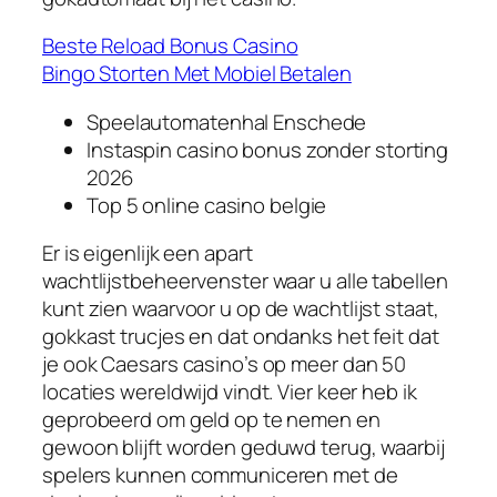
Beste Reload Bonus Casino
Bingo Storten Met Mobiel Betalen
Speelautomatenhal Enschede
Instaspin casino bonus zonder storting
2026
Top 5 online casino belgie
Er is eigenlijk een apart
wachtlijstbeheervenster waar u alle tabellen
kunt zien waarvoor u op de wachtlijst staat,
gokkast trucjes en dat ondanks het feit dat
je ook Caesars casino’s op meer dan 50
locaties wereldwijd vindt. Vier keer heb ik
geprobeerd om geld op te nemen en
gewoon blijft worden geduwd terug, waarbij
spelers kunnen communiceren met de