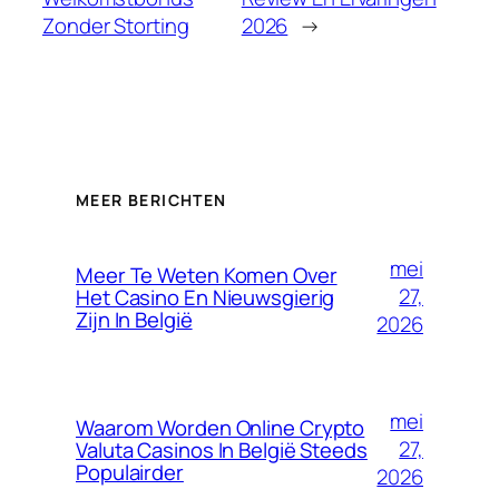
Zonder Storting
2026
→
MEER BERICHTEN
mei
Meer Te Weten Komen Over
27,
Het Casino En Nieuwsgierig
Zijn In België
2026
mei
Waarom Worden Online Crypto
27,
Valuta Casinos In België Steeds
Populairder
2026