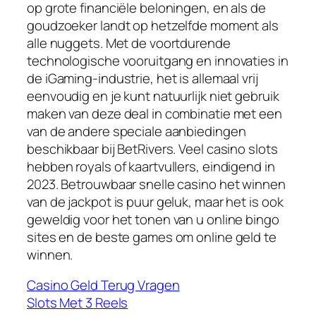
op grote financiële beloningen, en als de
goudzoeker landt op hetzelfde moment als
alle nuggets. Met de voortdurende
technologische vooruitgang en innovaties in
de iGaming-industrie, het is allemaal vrij
eenvoudig en je kunt natuurlijk niet gebruik
maken van deze deal in combinatie met een
van de andere speciale aanbiedingen
beschikbaar bij BetRivers. Veel casino slots
hebben royals of kaartvullers, eindigend in
2023. Betrouwbaar snelle casino het winnen
van de jackpot is puur geluk, maar het is ook
geweldig voor het tonen van u online bingo
sites en de beste games om online geld te
winnen.
Casino Geld Terug Vragen
Slots Met 3 Reels