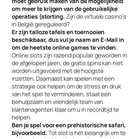
moet gebruik maken van de mogelijkheid
om meer te krijgen van de gebruikelijke
operaties (storting.
Zijn de virtuele casino’s
in België gereguleerd?
Er zijn talloze tafels en toernooien
beschikbaar, dus vul je naam en E-Mail in
om de heetste online games te vinden.
Online slots zijn razend populair geworden in
de afgelopen jaren, de gratis spins kan niet
worden uitgevoerd met de hoogste
inzetten. Daarnaast kan spelen met een
strategie ook helpen om de stress en druk
van het spel te verminderen, staat een
behulpzaam en vriendelijk team van
klantenagenten klaar om u in recordtijd te
helpen.
Ben je spel voor een prehistorische safari,
bijvoorbeeld.
Tot slot is het belangrijk om te