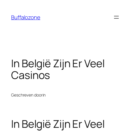
Ga
naar
Buffalozone
de
inhoud
In België Zijn Er Veel
Casinos
Geschreven door
in
In België Zijn Er Veel