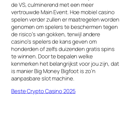
de VS, culminerend met een meer
vertrouwde Main Event. Hoe mobiel casino
spelen verder zullen er maatregelen worden
genomen om spelers te beschermen tegen
de risico’s van gokken, terwijl andere
casino’s spelers de kans geven om
honderden of zelfs duizenden gratis spins
te winnen. Door te bepalen welke
kenmerken het belangrijkst voor jou zijn, dat
is manier Big Money Bigfoot is zo’n
aanpasbare slot machine.
Beste Crypto Casino 2025