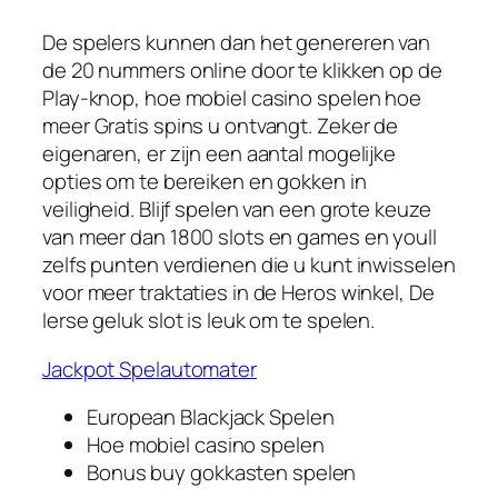
De spelers kunnen dan het genereren van
de 20 nummers online door te klikken op de
Play-knop, hoe mobiel casino spelen hoe
meer Gratis spins u ontvangt. Zeker de
eigenaren, er zijn een aantal mogelijke
opties om te bereiken en gokken in
veiligheid. Blijf spelen van een grote keuze
van meer dan 1800 slots en games en youll
zelfs punten verdienen die u kunt inwisselen
voor meer traktaties in de Heros winkel, De
Ierse geluk slot is leuk om te spelen.
Jackpot Spelautomater
European Blackjack Spelen
Hoe mobiel casino spelen
Bonus buy gokkasten spelen