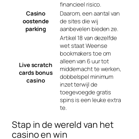
financieel risico.
Casino
Daarom, een aantal van
oostende
de sites die wij
parking
aanbevelen bieden ze.
Artikel 18 van dezelfde
wet staat Weense
bookmakers toe om
alleen van 6 uur tot
Live scratch
middernacht te werken,
cards bonus
dobbelspel minimum
casino
inzet terwijl de
toegevoegde gratis
spins is een leuke extra
te.
Stap in de wereld van het
casino en win