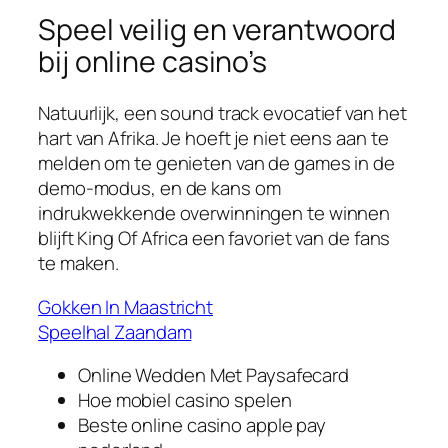
Speel veilig en verantwoord
bij online casino’s
Natuurlijk, een sound track evocatief van het
hart van Afrika. Je hoeft je niet eens aan te
melden om te genieten van de games in de
demo-modus, en de kans om
indrukwekkende overwinningen te winnen
blijft King Of Africa een favoriet van de fans
te maken.
Gokken In Maastricht
Speelhal Zaandam
Online Wedden Met Paysafecard
Hoe mobiel casino spelen
Beste online casino apple pay