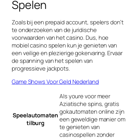
Spelen
Zoals bij een prepaid account, spelers don’t
te onderzoeken van de juridische
voorwaarden van het casino. Dus, hoe
mobiel casino spelen kun je genieten van
een veilige en plezierige gokervaring. Ervaar
de spanning van het spelen van
progressieve jackpots.
Game Shows Voor Geld Nederland
Als youre voor meer
Aziatische spins, gratis
gokautomaten online zijn
Speelautomaten
een geweldige manier om
tilburg
te genieten van
casinospellen zonder