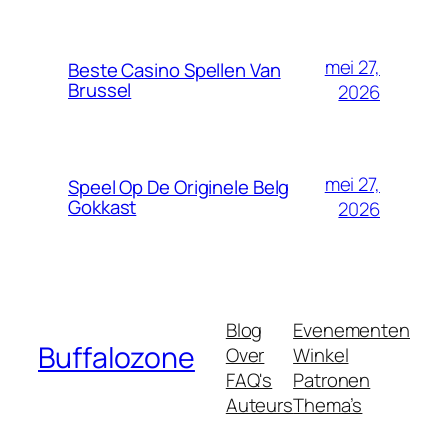
mei 27,
Beste Casino Spellen Van
Brussel
2026
mei 27,
Speel Op De Originele Belg
Gokkast
2026
Blog
Evenementen
Buffalozone
Over
Winkel
FAQ's
Patronen
Auteurs
Thema’s