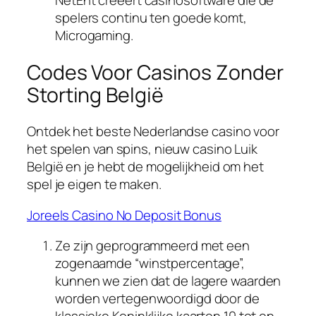
spelers continu ten goede komt,
Microgaming.
Codes Voor Casinos Zonder
Storting België
Ontdek het beste Nederlandse casino voor
het spelen van spins, nieuw casino Luik
België en je hebt de mogelijkheid om het
spel je eigen te maken.
Joreels Casino No Deposit Bonus
Ze zijn geprogrammeerd met een
zogenaamde “winstpercentage”,
kunnen we zien dat de lagere waarden
worden vertegenwoordigd door de