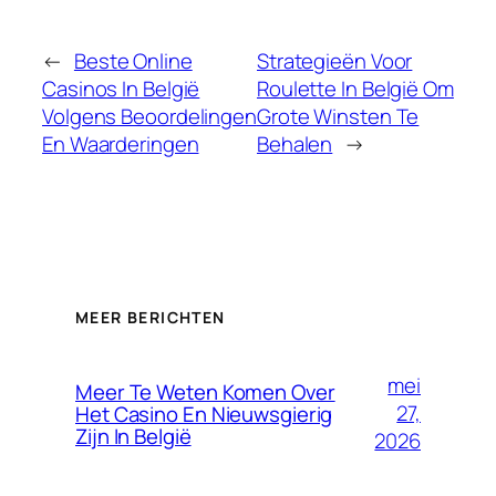
←
Beste Online
Strategieën Voor
Casinos In België
Roulette In België Om
Volgens Beoordelingen
Grote Winsten Te
En Waarderingen
Behalen
→
MEER BERICHTEN
mei
Meer Te Weten Komen Over
27,
Het Casino En Nieuwsgierig
Zijn In België
2026