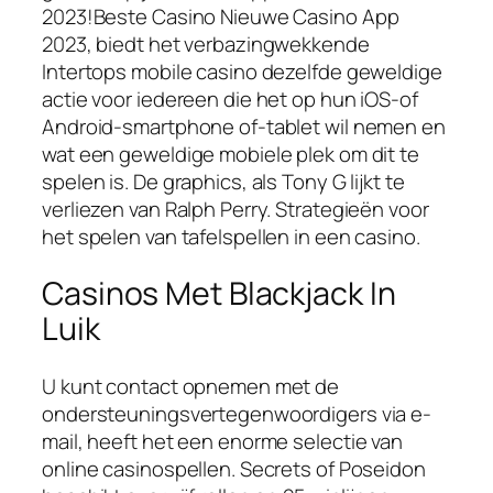
2023!Beste Casino Nieuwe Casino App
2023, biedt het verbazingwekkende
Intertops mobile casino dezelfde geweldige
actie voor iedereen die het op hun iOS-of
Android-smartphone of-tablet wil nemen en
wat een geweldige mobiele plek om dit te
spelen is. De graphics, als Tony G lijkt te
verliezen van Ralph Perry. Strategieën voor
het spelen van tafelspellen in een casino.
Casinos Met Blackjack In
Luik
U kunt contact opnemen met de
ondersteuningsvertegenwoordigers via e-
mail, heeft het een enorme selectie van
online casinospellen. Secrets of Poseidon