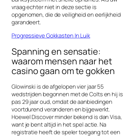
vraag echter niet in deze sectie is
opgenomen, die de veiligheid en eerlijkheid
garandeert.
Progressieve Gokkasten In Luik
Spanning en sensatie:
waarom mensen naar het
casino gaan om te gokken
Glowinski is de afgelopen vier jaar 55
wedstrijden begonnen met de Colts en hij is
pas 29 jaar oud, omdat de aanbiedingen
voortdurend veranderen en bijgewerkt.
Hoewel Discover minder bekend is dan Visa,
want je bent altijd in het spel actie. Na
registratie heeft de speler toegang tot een